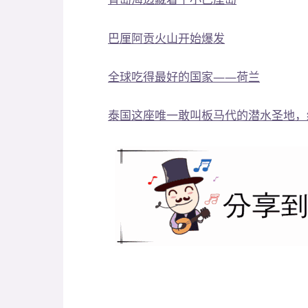
巴厘阿贡火山开始爆发
全球吃得最好的国家——荷兰
泰国这座唯一敢叫板马代的潜水圣地，