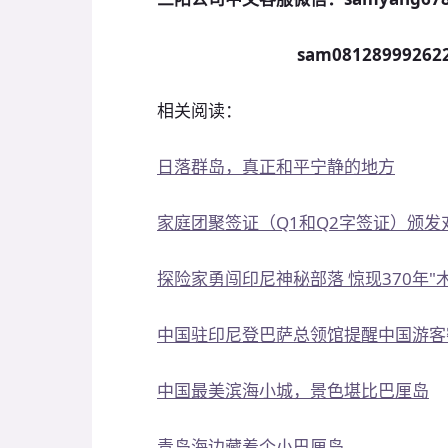
sam081289992622
相关阅读：
日落群岛，真正和平宁静的地方
家庭团聚签证（Q1和Q2字签证）颁
探险家勇闯印尼神秘部落 惊现370年"
中国驻印尼登巴萨总领馆提醒中国游客
中国最美滨海小城，景色堪比巴厘岛
青岛海边藏着个小巴厘岛