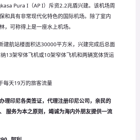
sa Pura I（AP I）斥资2.2兆盾兴建。该机场周
保和具有非常现代化特色的国际机场。除了室内
林，可称得上是一座水上机场。
场新建航站楼面积达30000平方米，兴建完成后总面
容纳13架窄体飞机或10架窄体飞机和两辆宽体货运
于每天19万的旅客流量
办理印尼各类签证，代理注册印尼公司，亲民的
、 服务为本之原则，竭诚为海内外朋友提供一流
90 阿利