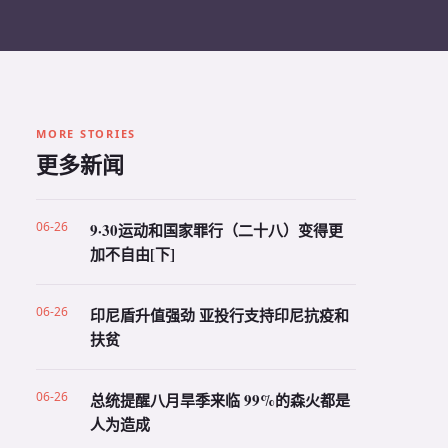
MORE STORIES
更多新闻
06-26
9·30运动和国家罪行（二十八）变得更
加不自由[下]
06-26
印尼盾升值强劲 亚投行支持印尼抗疫和
扶贫
06-26
总统提醒八月旱季来临 99%的森火都是
人为造成