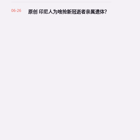
06-26
原创 印尼人为啥抢新冠逝者亲属遗体？