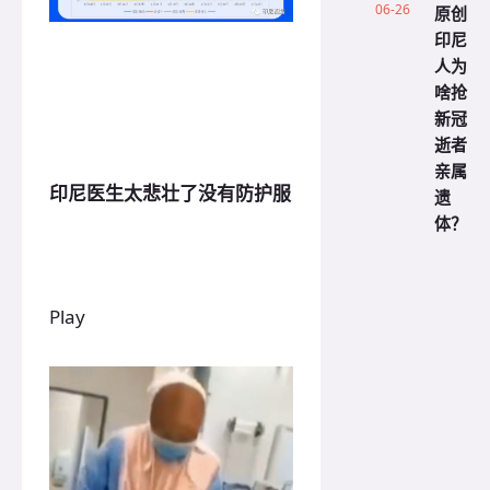
06-26
原创
印尼
人为
啥抢
新冠
逝者
亲属
印尼医生太悲壮了没有防护服
遗
体？
Play