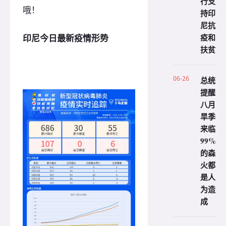
行支
哦！
持印
尼抗
疫和
印尼今日最新疫情形势
扶贫
06-26
总统
提醒
八月
旱季
来临
99%
的森
火都
是人
为造
成