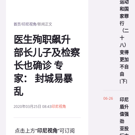
运动
和国
家罪
行
/
/
首页
印尼视角
新闻正文
（二
医生殉职飙升
十
八）
部长儿子及检察
变得
更加
长也确诊 专
不自
由
家： 封城易暴
[下]
乱
06-26
印尼
盾升
2020年03月25日 08:43
印尼视角
值强
劲
亚投
点击上方“
印尼视角
”可订阅