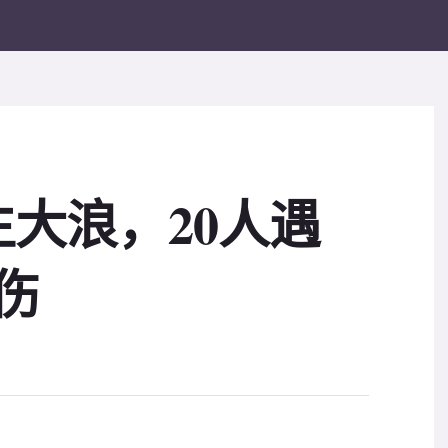
大浪，20人遇
伤