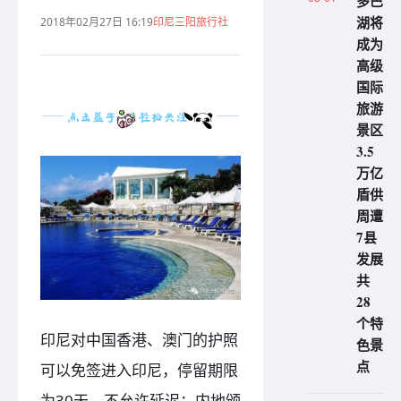
多巴
湖将
2018年02月27日 16:19
印尼三阳旅行社
成为
高级
国际
旅游
景区
3.5
万亿
盾供
周遭
7县
发展
共
28
个特
印尼对中国香港、澳门的护照
色景
点
可以免签进入印尼，停留期限
为30天，不允许延迟；内地颁