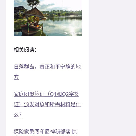
相关阅读：
日落群岛，真正和平宁静的地
方
家庭团聚签证（Q1和Q2字签
证）颁发对象和所需材料是什
么？
探险家勇闯印尼神秘部落 惊