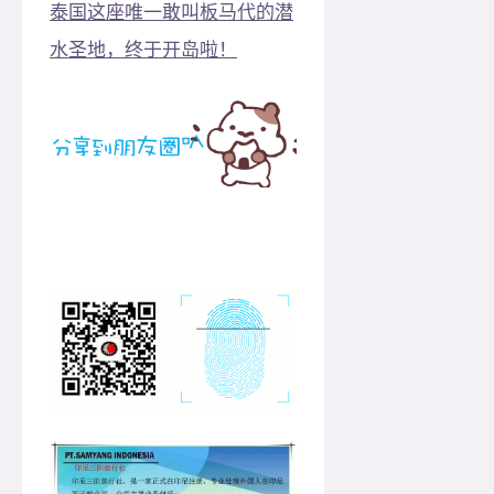
泰国这座唯一敢叫板马代的潜
水圣地，终于开岛啦！