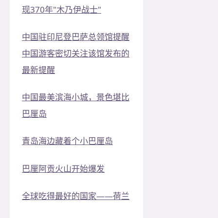
现370年"木乃伊战士"
中国驻印尼登巴萨总领馆提醒
中国游客密切关注该馆发布的
最新提醒
中国最美滨海小城，景色堪比
巴厘岛
青岛海边藏着个小巴厘岛
巴厘阿贡火山开始爆发
全球吃得最好的国家——荷兰