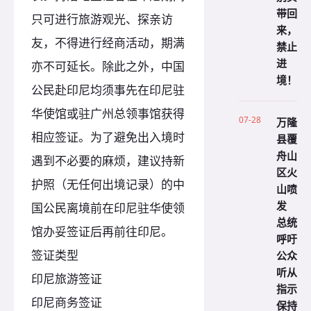
带回
只可进行旅游观光、探亲访
来，
友，不得进行经商活动，期满
禁止
进
亦不可延长。除此之外，中国
境！
公民赴印尼均须事先在印尼驻
华使馆或驻广州总领事馆获得
07-28
万隆
相应签证。为了避免出入境时
县覆
舟山
遇到不必要的麻烦，建议持新
区火
护照（无任何出境记录）的中
山喷
发
国公民离境前在印尼驻华使领
总统
馆办妥签证后再前往印尼。
呼吁
签证类型
公众
听从
印尼旅游签证
指示
印尼商务签证
保持