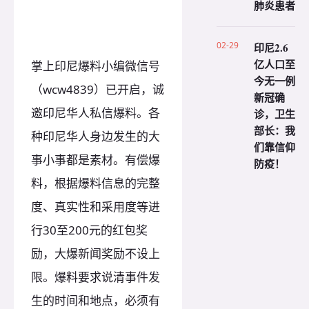
肺炎患者
02-29
印尼2.6
亿人口至
掌上印尼爆料小编微信号
今无一例
（wcw4839）已开启，诚
新冠确
邀印尼华人私信爆料。各
诊，卫生
部长：我
种印尼华人身边发生的大
们靠信仰
事小事都是素材。有偿爆
防疫！
料，根据爆料信息的完整
度、真实性和采用度等进
行30至200元的红包奖
励，大爆新闻奖励不设上
限。爆料要求说清事件发
生的时间和地点，必须有