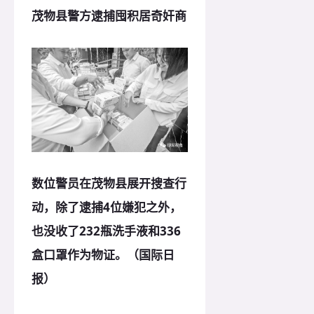
茂物县警方逮捕囤积居奇奸商
数位警员在茂物县展开搜查行
动，除了逮捕4位嫌犯之外，
也没收了232瓶洗手液和336
盒口罩作为物证。（国际日
报）