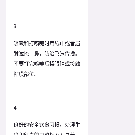
3
咳嗽和打喷嚏时用纸巾或者屈
肘遮掩口鼻，防治飞沫传播。
不要打完喷嚏后揉眼睛或接触
粘膜部位。
4
良好的安全饮食习惯。处理生
食和熟食的切菜板及刀具分