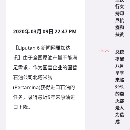
行支
持印
尼抗
疫和
2020年 03月 09日 22:47 PM
扶贫
【Liputan 6 新闻网雅加达
06-26
总统
讯】由于全国原油产量不能满
提醒
八月
足需求，作为国营企业的国营
旱季
石油公司北塔米纳
来临
99%
(Pertamina)获得进口石油的
的森
任务，录得最近5年来原油进
火都
口下降。
是人
为造
成