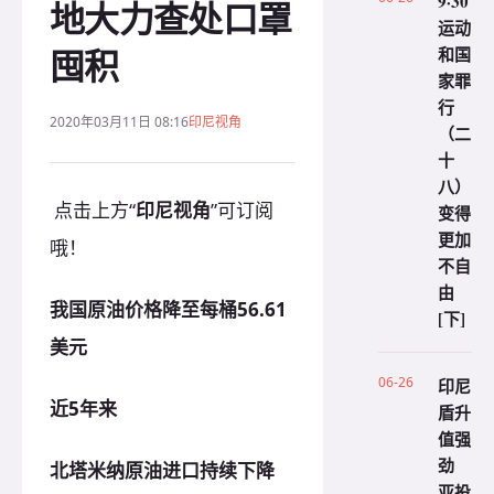
9·30
地大力查处口罩
运动
囤积
和国
家罪
行
2020年03月11日 08:16
印尼视角
（二
十
八）
点击上方“
印尼视角
”可订阅
变得
更加
哦！
不自
由
我国原油价格降至每桶56.61
[下]
美元
06-26
印尼
近5年来
盾升
值强
劲
北塔米纳原油进口持续下降
亚投