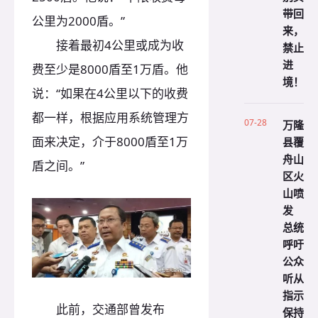
带回
公里为2000盾。”
来，
接着最初4公里或成为收
禁止
进
费至少是8000盾至1万盾。他
境！
说：“如果在4公里以下的收费
都一样，根据应用系统管理方
07-28
万隆
面来决定，介于8000盾至1万
县覆
舟山
盾之间。”
区火
山喷
发
总统
呼吁
公众
听从
指示
此前，交通部曾发布
保持