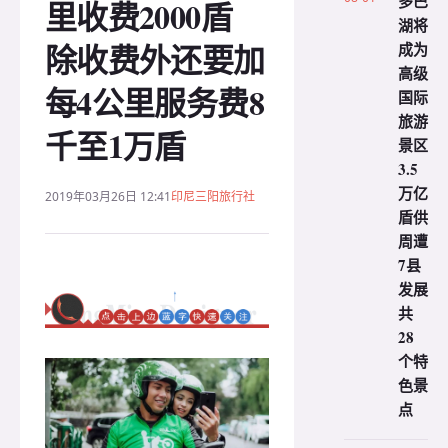
多巴
里收费2000盾
湖将
除收费外还要加
成为
高级
每4公里服务费8
国际
旅游
千至1万盾
景区
3.5
万亿
2019年03月26日 12:41
印尼三阳旅行社
盾供
周遭
7县
发展
共
28
个特
色景
点