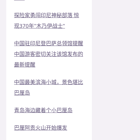
探险家勇闯印尼神秘部落 惊
现370年"木乃伊战士"
中国驻印尼登巴萨总领馆提醒
中国游客密切关注该馆发布的
最新提醒
中国最美滨海小城，景色堪比
巴厘岛
青岛海边藏着个小巴厘岛
巴厘阿贡火山开始爆发