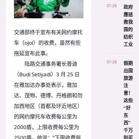
07-28
政府
應拯
救我
国的
交通部终于宣布有关网约摩托
纺织
车（ojol）的收费，虽然有些
工业
拖延宣布此事。
07-28
假期
陆路交通事务署长普迪
出国
（Budi Setiyadi）3 月 25 日
旅游
在雅加达办事处表示，雅加
注
意！
达、茂物、德博、丹格朗和勿
这些
加西地区（首都及环近地区）
“好
东
的网约摩托车收费每公里为
西”
2000盾，上限收费每公里为
千万
别买
2500盾。他说：“下限收费每