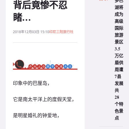
多巴
背后竟惨不忍
湖将
睹…
成为
高级
国际
2018年12月03日 15:10
印尼三阳旅行社
旅游
景区
3.5
万亿
盾供
周遭
7县
印象中的巴厘岛，
发展
共
28
它是南太平洋上的度假天堂，
个特
色景
是明星婚礼的钟爱地，
点