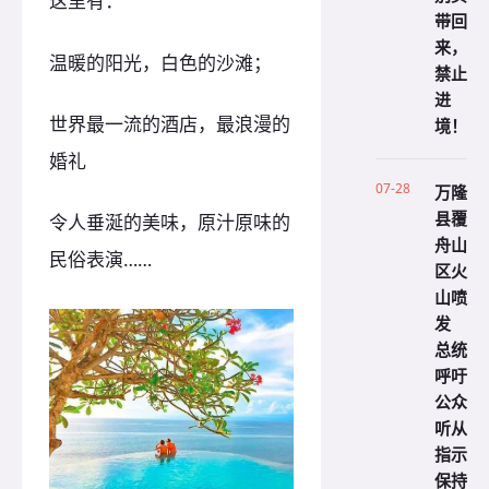
这里有：
带回
来，
温暖的阳光，白色的沙滩；
禁止
进
世界最一流的酒店，最浪漫的
境！
婚礼
07-28
万隆
县覆
令人垂涎的美味，原汁原味的
舟山
民俗表演……
区火
山喷
发
总统
呼吁
公众
听从
指示
保持