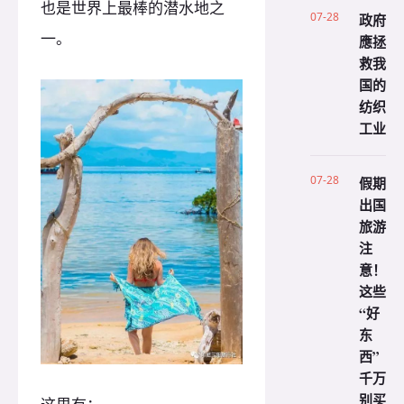
也是世界上最棒的潜水地之
07-28
政府
一。
應拯
救我
国的
纺织
工业
07-28
假期
出国
旅游
注
意！
这些
“好
东
西”
千万
别买