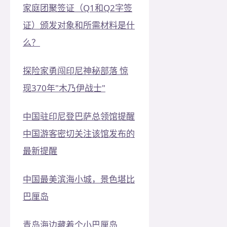
家庭团聚签证（Q1和Q2字签
证）颁发对象和所需材料是什
么？
探险家勇闯印尼神秘部落 惊
现370年"木乃伊战士"
中国驻印尼登巴萨总领馆提醒
中国游客密切关注该馆发布的
最新提醒
中国最美滨海小城，景色堪比
巴厘岛
青岛海边藏着个小巴厘岛