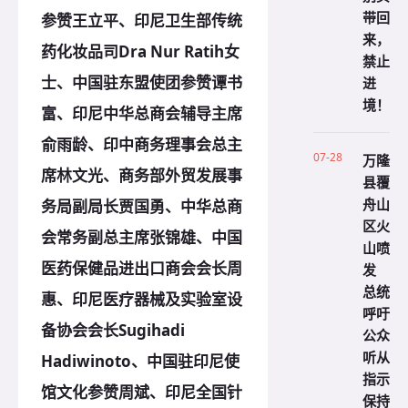
带回
参赞王立平、印尼卫生部传统
来，
药化妆品司Dra Nur Ratih女
禁止
士、中国驻东盟使团参赞谭书
进
境！
富、印尼中华总商会辅导主席
俞雨龄、印中商务理事会总主
07-28
万隆
席林文光、商务部外贸发展事
县覆
舟山
务局副局长贾国勇、中华总商
区火
会常务副总主席张锦雄、中国
山喷
医药保健品进出口商会会长周
发
总统
惠、印尼医疗器械及实验室设
呼吁
备协会会长Sugihadi
公众
听从
Hadiwinoto、中国驻印尼使
指示
馆文化参赞周斌、印尼全国针
保持