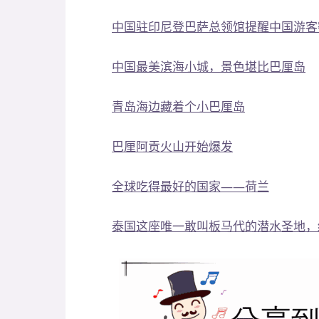
中国驻印尼登巴萨总领馆提醒中国游客
中国最美滨海小城，景色堪比巴厘岛
青岛海边藏着个小巴厘岛
巴厘阿贡火山开始爆发
全球吃得最好的国家——荷兰
泰国这座唯一敢叫板马代的潜水圣地，