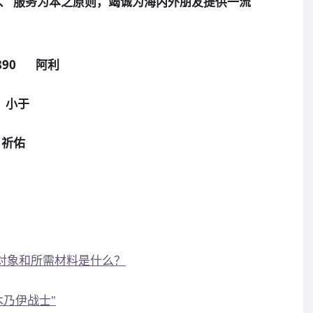
、 服务为本之
原
则，竭诚为海内外朋友提供一流
890 阿利
 小于
祈佑
发对象和所需材料是什么？
木乃伊战士"