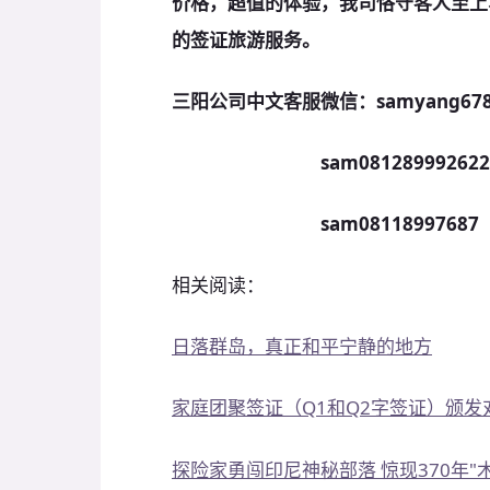
价格，超值的体验，我司恪守客人至上
的签证旅游服务。
三阳公司中文客服微信：samyang67
sam081289992622
sam08118997687 
相关阅读：
日落群岛，真正和平宁静的地方
家庭团聚签证（Q1和Q2字签证）颁
探险家勇闯印尼神秘部落 惊现370年"