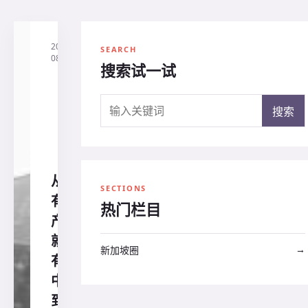
2019-
·
中
SEARCH
08-04
央
搜索试一试
纪
委
国
搜索关键词
家
搜索
监
委
网
站
从没
SECTIONS
有共
热门栏目
产党
就没
→
新加坡圈
有新
中国
到中