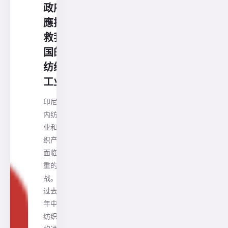
政府
應拯
救我
国的
纺织
工业
印尼国
内纺织
业和纺
织产品
面临严
重的挑
战。在
过去十
年中，
纺织品