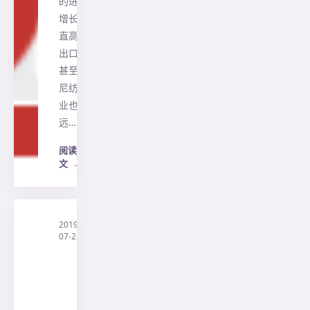
的进口
增长一
直高于
出口。
甚至印
尼纺织
业也远
远…
阅读全
文
→
2019-
·
印
07-28
尼
三
阳
旅
行
社