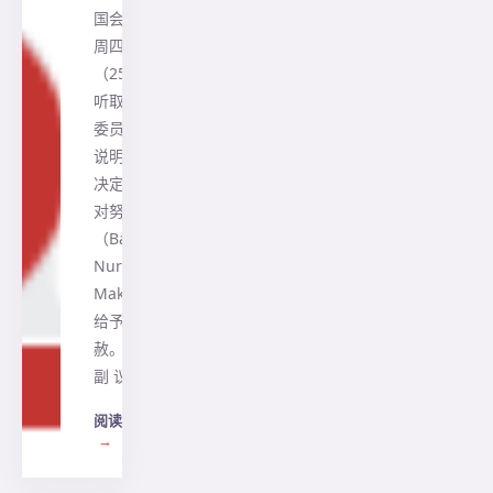
国会全会
周四
（25/7）
听取第三
委员会的
说明后，
决定批准
对努莉尔
（Baiq
Nuril
Maknun）
给予特
赦。 国 会
副 议…
阅读全文
→