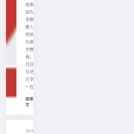
结束，
因为大
多数宗
教人士
把他视
为亵渎
宗教
者。 时
代日报
引述钟
万学周
一在…
阅读全
文
→
2019-
·
印