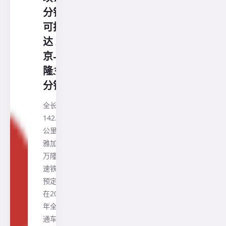
分钟
可抵
达 雅
京-万
隆36
分钟
全长
142.3
公里的
雅加达-
万隆高
速铁路
预定能
在2021
年全线
通车，