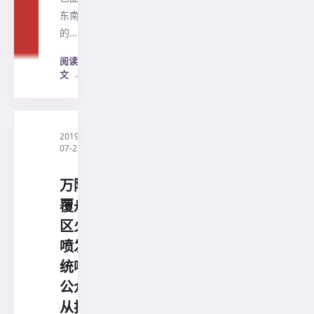
东南亚
的…
阅读全
文
→
2019-
·
印尼三
07-28
阳旅行
社
万隆县
覆舟山
区火山
喷发 总
统呼吁
公众听
从指示