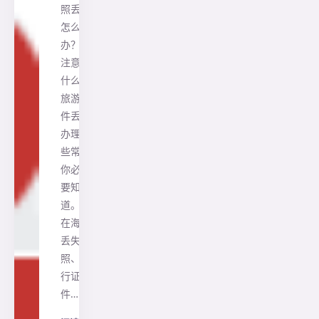
照丢了
怎么
办？该
注意些
什么？
旅游证
件丢失
办理这
些常识
你必须
要知
道。 1.
在海外
丢失护
照、旅
行证
件…