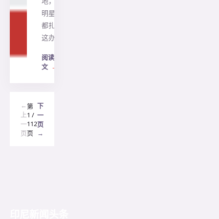
地，让
明星们
都扎在
这办…
阅读全
文
→
←
下
第
上
1 /
一
112
一
页
页
页
→
印尼新闻头条