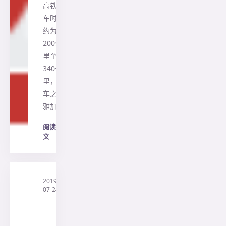
高铁列
车时速
约为
200公
里至
340公
里，通
车之后
雅加…
阅读全
文
→
2019-
·
印
07-24
尼
三
阳
旅