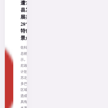
遭7
县发
展共
28个
特色
景点
佐科维
总统表
示，印
尼政府
计划把
苏北省
多巴湖
区域打
造成为
具有高
水准的