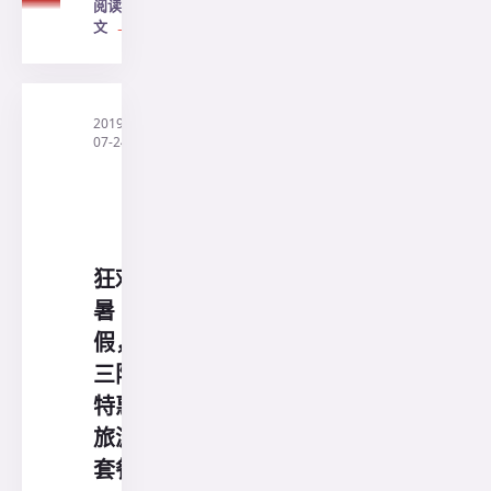
阅读全
文
→
2019-
·
印
07-24
尼
三
阳
旅
行
社
狂欢
暑
假，
三阳
特惠
旅游
套餐