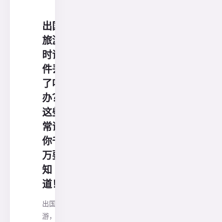
行
社
出国
旅游
时证
件丢
了咋
办？
这些
常识
你千
万要
知
道！
出国旅
游，护