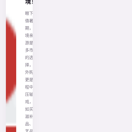
境！
眼下正
值暑
期， 出
境亲子
游是很
多市民
的选
择， 境
外购物
更是行
程中的
压轴
戏， 比
如买点
滋补
品、工
艺品和