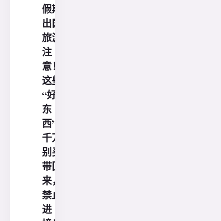
假期
出国
旅游
注
意！
这些
“好
东
西”
千万
别买
带回
来，
禁止
进