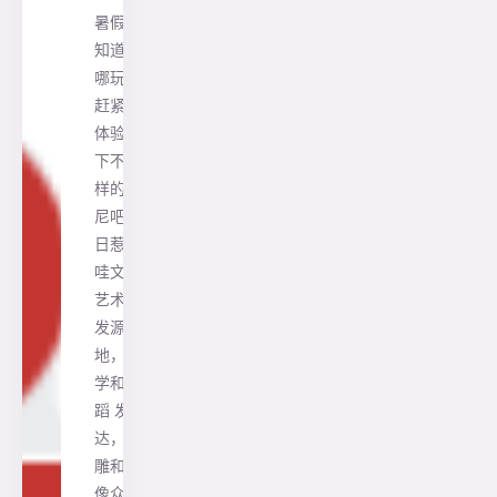
暑假不
知道去
哪玩？
赶紧来
体验一
下不一
样的印
尼吧！
日惹 爪
哇文化
艺术的
发源
地，文
学和舞
蹈 发
达，浮
雕和雕
像众…