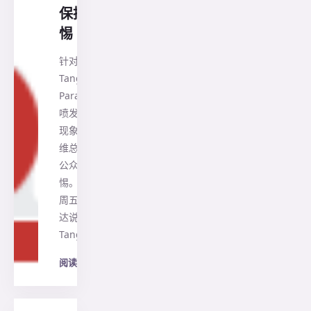
保持警
惕
针对万隆县
Tangkuban
Parahu火山
喷发的自然
现象，佐科
维总统呼吁
公众保持警
惕。 佐科维
周五在雅加
达说，
Tangkuba…
阅读全文
→