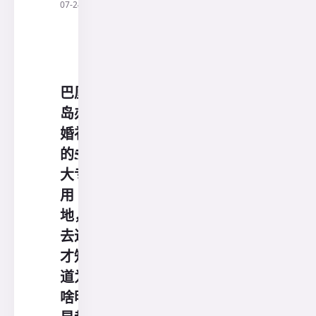
07-24
尼
三
阳
旅
行
社
巴厘
岛办
婚礼
的5
大专
用
地，
去过
才知
道为
啥明