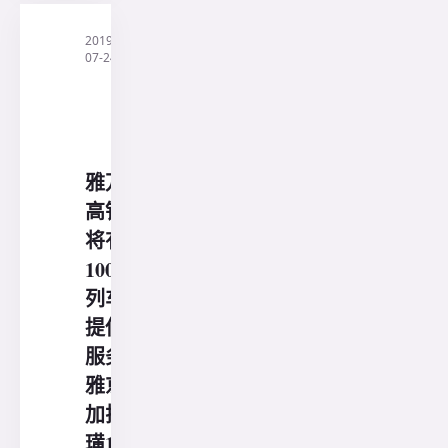
2019-
·
印
07-24
尼
三
阳
旅
行
社
雅万
高铁
将有
100
列车
提供
服务
雅京-
加拉
璜15