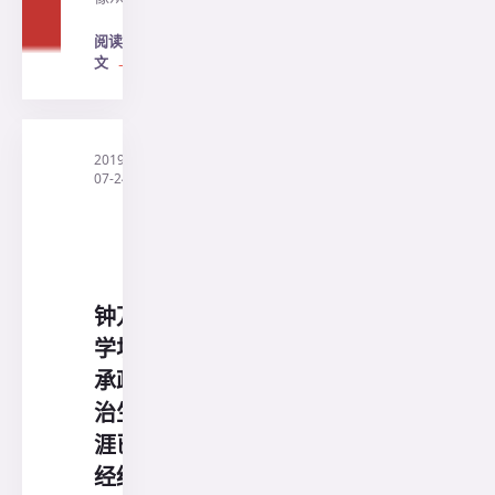
阅读全
文
→
2019-
·
印
07-24
尼
三
阳
旅
行
社
钟万
学坦
承政
治生
涯已
经结