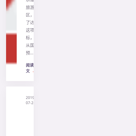
旅游景
区，为
了达到
这项目
标，将
从国家
预…
阅读全
文
→
2019-
·
印
07-28
尼
三
阳
旅
行
社