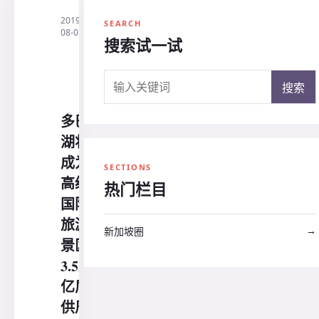
2019-
·
印
SEARCH
08-01
尼
搜索试一试
三
阳
旅
搜索关键词
行
搜索
社
多巴
湖将
成为
SECTIONS
高级
热门栏目
国际
旅游
→
新加坡圈
景区
3.5万
亿盾
供周