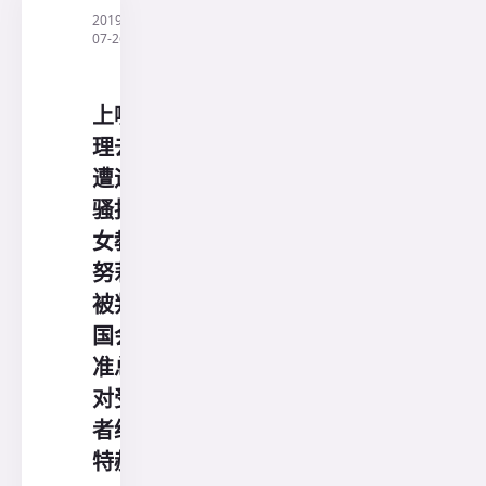
2019-
·
印尼
07-26
三阳
旅行
社
上哪说
理去：
遭遇性
骚扰的
女教师
努莉尔
被判刑
国会批
准总统
对受害
者给予
特赦