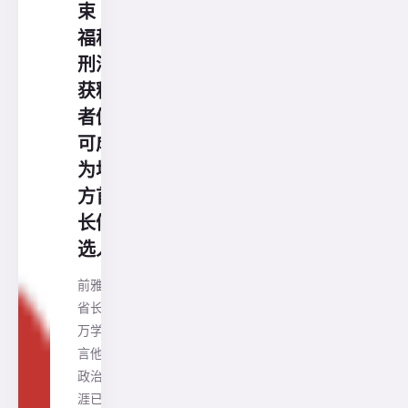
束 马
福称
刑满
获释
者仍
可成
为地
方首
长候
选人
前雅京
省长钟
万学坦
言他的
政治生
涯已经