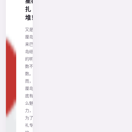
星都
扎
堆！
又是巴
厘岛！
来巴厘
岛结婚
的明星
数不胜
数。然
而，巴
厘岛到
底有什
么魅
力，成
为了婚
礼专用