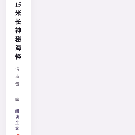
15
米
长
神
秘
海
怪
请
点
击
上
面
阅
读
全
文
→