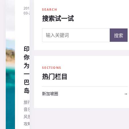
2019-
·
印
SEARCH
03-21
尼
搜索试一试
兰
花
旅
搜索关键词
行
搜索
社
印尼,
你以
为就
SECTIONS
一个
热门栏目
巴厘
岛?
→
新加坡圈
旅行 |
音乐 |
风景 |
攻略 |