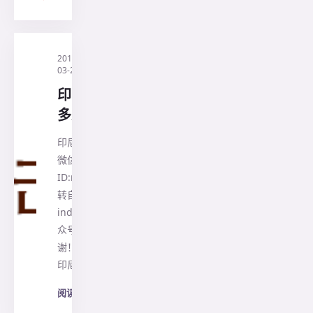
2019-
·
印尼兰花旅
03-21
行社
印尼兰花知
多少?
印尼千岛旅行社
微信公众号
ID:nusarayatour
转自CRI印尼
indonesia微信公
众号，在此鸣
谢！ 地处热带的
印尼堪称是…
阅读全文
→