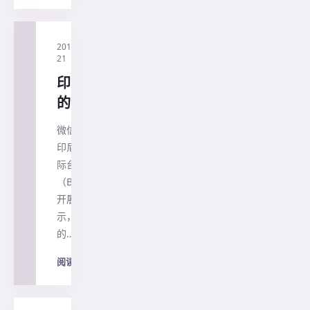
2019-03-
·
印尼兰花旅行
21
社
印尼民众对中国
的评价
微信客服：yinnijipiao
印尼兰花旅行社 BBC国
际台
（BBCWorldService）
开展的一项全球民调显
示，国际社会对中国
的…
阅读全文
→