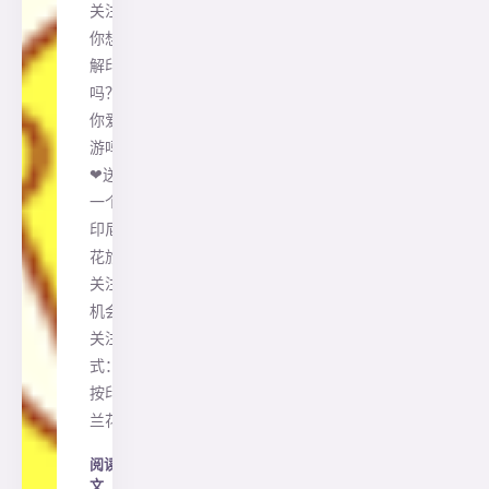
关注 ❤
你想了
解印尼
吗？❤
你爱旅
游吗？
❤送你
一个把
印尼兰
花旅游
关注的
机会 ❤
关注方
式：长
按印尼
兰花…
阅读全
文
→