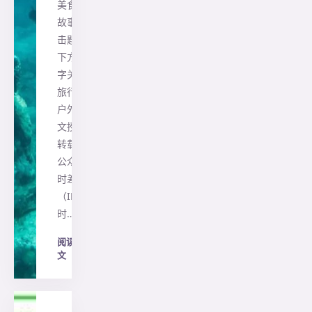
美食 |
故事 点
击题目
下方蓝
字关注
旅行者
户外 本
文授权
转载自
公众号
时差岛
（ID:
时…
阅读全
文
→