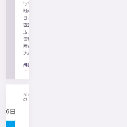
行社 当地
时间8月1
日，印度尼
西亚雅加
达，印尼缉
毒警察押送
两名毒贩抵
达新闻发…
阅读全文
→
2019-
·
印
03-21
尼
兰
花
旅
行
社