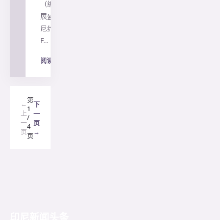
（编译：叶
展盛） 印
尼约会平台
F…
阅读全文
→
第
←
下
1
上
一
/
一
页
4
页
→
页
印尼新闻头条