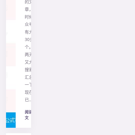
的文
章，那
时候公
众号只
有大约
30多
个。前
两天我
又大概
搜索、
汇总了
一下，
现在
已…
阅读全
文
→