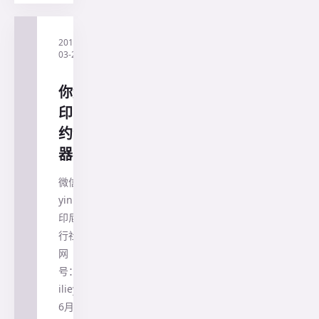
2019-
·
印尼兰
03-21
花旅行
社
你知道
印尼的
约会神
器吗?
微信客服：
yinnijipiao
印尼兰花旅
行社 猎云
网（微信
号：
ilieyun）】
6月1日报道