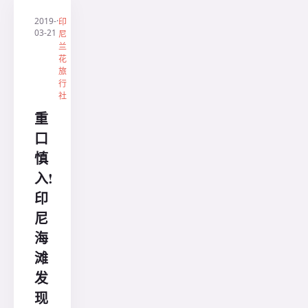
2019-
·
印
03-21
尼
兰
花
旅
行
社
重
口
慎
入!
印
尼
海
滩
发
现