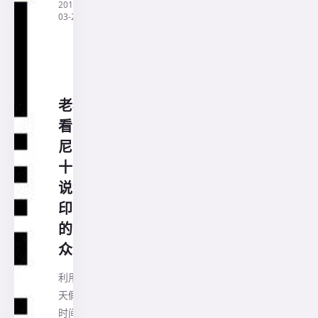
2019-
·
印
03-21
尼
兰
花
旅
行
社
老杜
看印
尼之
十三:
说说
印尼
的公
众号
利用几
天假期
时间，