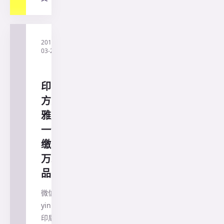
2019-
·
印尼
03-21
兰花
旅行
社
印尼警
方突袭
雅加达
一仓库
缴获百
万颗毒
品
微信客服：
yinnijipiao
印尼兰花旅