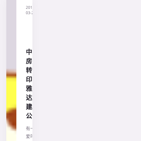
2019-
·
印
03-21
尼
兰
花
旅
行
社
中国
房产
转战
印尼
雅加
达,将
建30
公寓
有一种
爱叫做