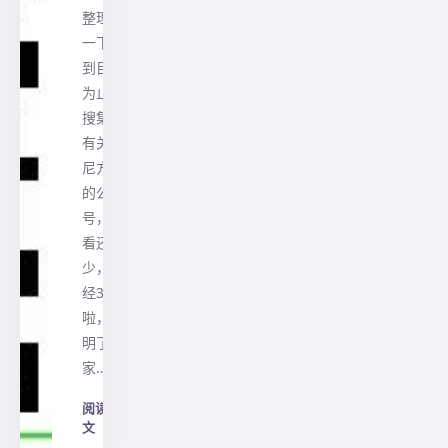
整理了
一下我
到目前
为止所
搜集的
有关印
尼方面
的公众
号，一
看还不
少，已
经31个
啦，说
明了大
家…
阅读全
文
→