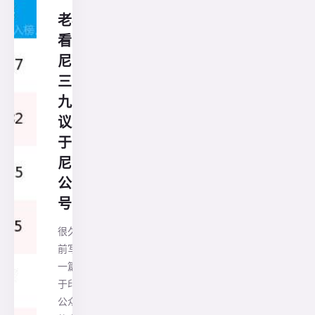
老杜
看印
尼之
三十
九:再
议关
于印
尼的
公众
号
很久以
前写过
一篇关
于印尼
公众号