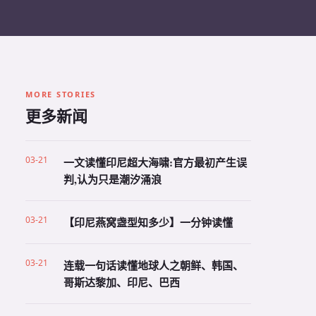
MORE STORIES
更多新闻
03-21
一文读懂印尼超大海啸:官方最初产生误
判,认为只是潮汐涌浪
03-21
【印尼燕窝盏型知多少】一分钟读懂
03-21
连载一句话读懂地球人之朝鲜、韩国、
哥斯达黎加、印尼、巴西