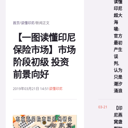
读懂
印尼
超大
海
/
/
首页
读懂印尼
新闻正文
啸:
【一图读懂印尼
官方
最初
保险市场】市场
产生
误
阶段初级 投资
判,
认为
前景向好
只是
潮汐
2019年03月21日 14:51
读懂印尼
涌浪
03-21
【印
尼燕
窝盏