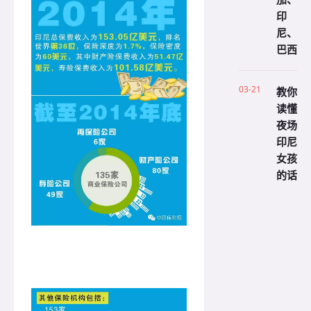
印
尼、
巴西
03-21
教你
读懂
夜场
印尼
女孩
的话