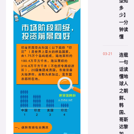
型知
多
少】
一分
钟读
懂
03-21
连载
一句
话读
懂地
球人
之朝
鲜、
韩
国、
哥斯
达黎
加、