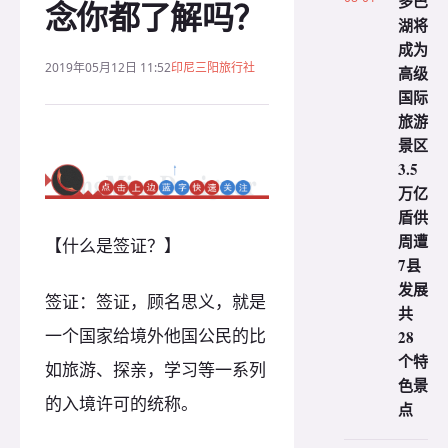
多巴
念你都了解吗？
湖将
成为
2019年05月12日 11:52
印尼三阳旅行社
高级
国际
旅游
景区
3.5
万亿
盾供
周遭
【什么是签证？】
7县
发展
签证：签证，顾名思义，就是
共
一个国家给境外他国公民的比
28
个特
如旅游、探亲，学习等一系列
色景
的入境许可的统称。
点