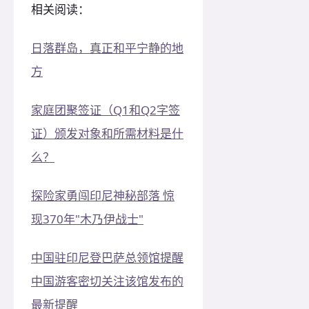
相关阅读：
日落群岛，真正和平宁静的地
方
家庭团聚签证（Q1和Q2字签
证）颁发对象和所需材料是什
么？
探险家勇闯印尼神秘部落 惊
现370年"木乃伊战士"
中国驻印尼登巴萨总领馆提醒
中国游客密切关注该馆发布的
最新提醒