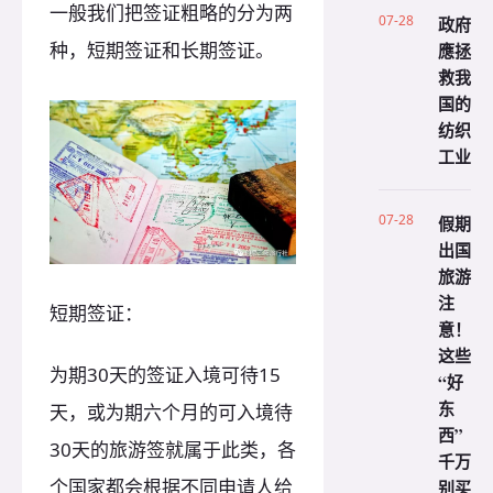
一般我们把签证粗略的分为两
07-28
政府
种，短期签证和长期签证。
應拯
救我
国的
纺织
工业
07-28
假期
出国
旅游
注
短期签证：
意！
这些
为期30天的签证入境可待15
“好
东
天，或为期六个月的可入境待
西”
30天的旅游签就属于此类，各
千万
个国家都会根据不同申请人给
别买