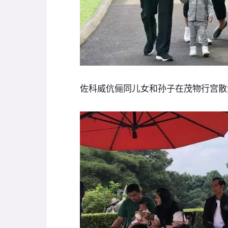
佐科威伉俪同儿女和孙子在茂物行宫散