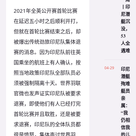
丨印
2021年全英公开赛首轮比赛
尼潜
在延迟五小时之后顺利开打，
艇沉
没，
但就在首轮比赛结束之后，却
53
被爆出传统劲旅印尼队集体退
人全
遇难
赛的消息。因为印尼队前往英
国乘坐的航班上有人确认，按
04-29
印尼
照当地政策印尼队全部队员必
潜艇
须被强制隔离十天。世界羽联
殉难
艇员
官微也发声证实印尼队被要求
亲
退赛，即使他们有人已经打完
属：
“我
首轮比赛并且取胜，还是被要
仍相
求退赛，印尼队的全体队员都
信我
很是愤怒，集体声讨世界羽
的儿