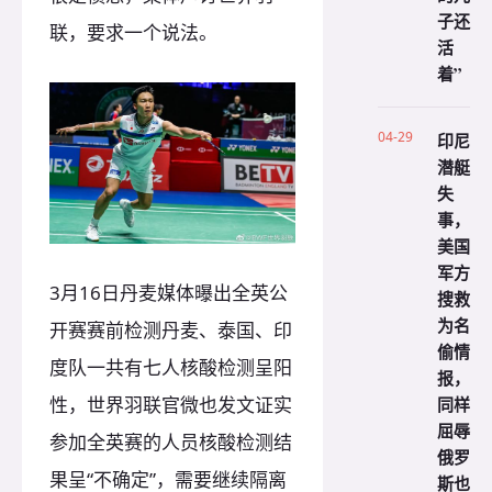
子还
联，要求一个说法。
活
着”
04-29
印尼
潜艇
失
事，
美国
军方
3月16日丹麦媒体曝出全英公
搜救
为名
开赛赛前检测丹麦、泰国、印
偷情
度队一共有七人核酸检测呈阳
报，
性，世界羽联官微也发文证实
同样
屈辱
参加全英赛的人员核酸检测结
俄罗
果呈“不确定”，需要继续隔离
斯也