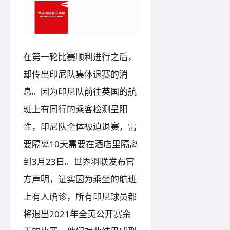
在第一轮比赛顺利进行之后，
却传出印尼队集体退赛的消
息。因为印尼队前往英国的航
班上有同行的乘客检测呈阳
性，印尼队全体被迫退赛，需
要隔离10天需要在酒店里隔离
到3月23日。世界羽联发布官
方声明，证实因为乘坐的航班
上有人确诊，所有印尼球员都
将退出2021年全英公开赛余