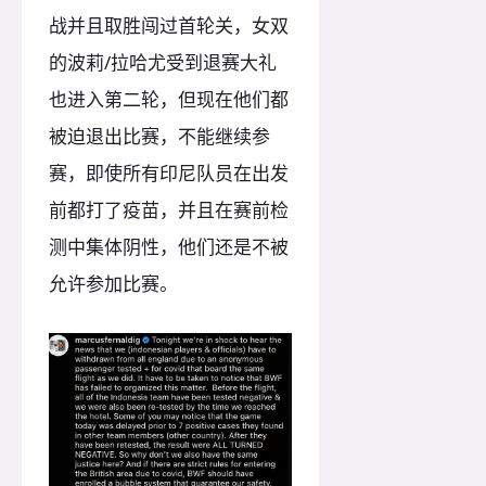
战并且取胜闯过首轮关，女双
的波莉/拉哈尤受到退赛大礼
也进入第二轮，但现在他们都
被迫退出比赛，不能继续参
赛，即使所有印尼队员在出发
前都打了疫苗，并且在赛前检
测中集体阴性，他们还是不被
允许参加比赛。