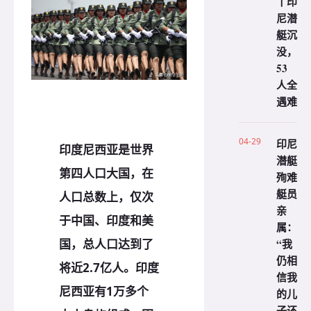
丨印
尼潜
艇沉
没，
53
人全
遇难
04-29
印尼
印度尼西亚是世界
潜艇
第四人口大国，在
殉难
艇员
人口总数上，仅次
亲
于中国、印度和美
属：
国，总人口达到了
“我
仍相
将近2.7亿人。印度
信我
尼西亚有1万多个
的儿
子还