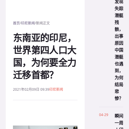
发现
失踪
潜艇
残
/
/
首页
印尼新闻
新闻正文
骸，
东南亚的印尼，
出事
原因
世界第四人口大
中国
潜艇
国，为何要全力
也遇
到，
迁移首都？
为何
结局
2021年02月09日 09:39
印尼新闻
悲
惨？
04-29
瞬间
一周