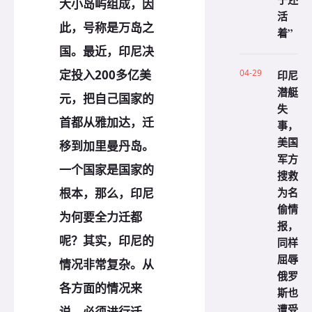
大小岛屿组成，因
活
此，号称是万岛之
着”
国。最近，印尼决
定投入200多亿美
04-29
印尼
潜艇
元，把自己国家的
失
首都从雅加达，迁
事，
美国
移到加里曼丹岛。
军方
一个国家是国家的
搜救
为名
根本，那么，印尼
偷情
为何要全力迁都
报，
呢？其实，印尼的
同样
屈辱
情况非常复杂。从
俄罗
各方面的情况来
斯也
遭受
说，必须进行迁