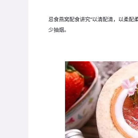
忌食燕窝配食讲究“以清配清，以柔配
少抽烟。