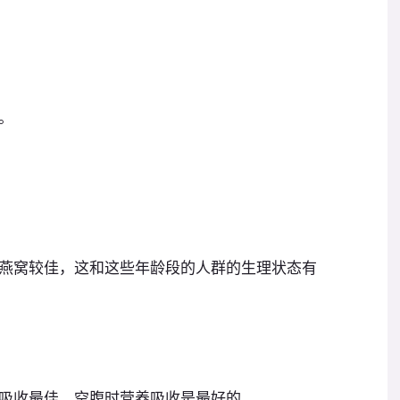
。
燕窝较佳，这和这些年龄段的人群的生理状态有
吸收最佳。空腹时营养吸收是最好的。