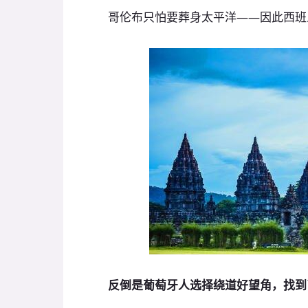
哥伦布只怕要葬身太平洋——因此西班
反倒是葡萄牙人选择绕道好望角，找到