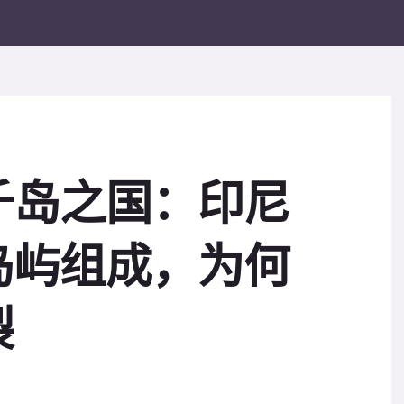
千岛之国：印尼
岛屿组成，为何
裂