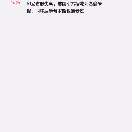
04-29
印尼潜艇失事，美国军方搜救为名偷情
报，同样屈辱俄罗斯也遭受过