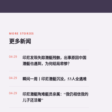
MORE STORIES
更多新闻
04-29
印尼发现失踪潜艇残骸，出事原因中国
潜艇也遇到，为何结局悲惨？
04-29
瞬间一周丨印尼潜艇沉没，53人全遇难
04-29
印尼潜艇殉难艇员亲属：“我仍相信我的
儿子还活着”