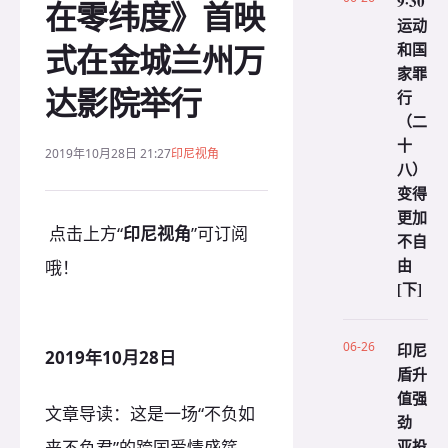
9·30
在零纬度》首映
运动
式在金城兰州万
和国
家罪
达影院举行
行
（二
十
2019年10月28日 21:27
印尼视角
八）
变得
更加
点击上方“
印尼视角
”可订阅
不自
由
哦！
[下]
06-26
印尼
2019年10月28日
盾升
值强
文章导读：这是一场“不负如
劲
亚投
来不负君”的跨国爱情盛筵……