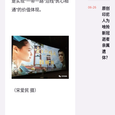
是实现“一带一路”沿线“民心相
06-26
原创
通”的价值体现。
印尼
人为
啥抢
新冠
逝者
亲属
遗
体？
（宋爱民 摄）