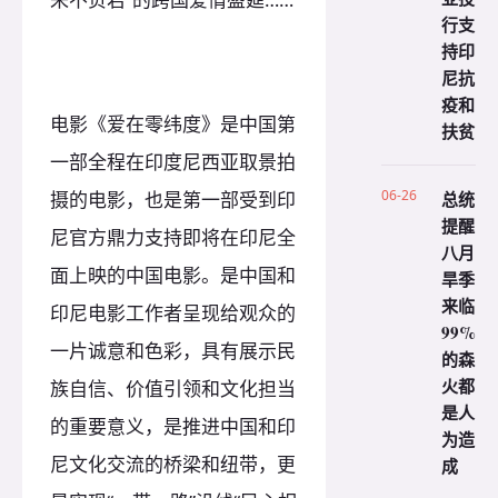
行支
持印
尼抗
疫和
电影《爱在零纬度》是中国第
扶贫
一部全程在印度尼西亚取景拍
06-26
总统
摄的电影，也是第一部受到印
提醒
尼官方鼎力支持即将在印尼全
八月
面上映的中国电影。是中国和
旱季
来临
印尼电影工作者呈现给观众的
99%
一片诚意和色彩，具有展示民
的森
火都
族自信、价值引领和文化担当
是人
的重要意义，是推进中国和印
为造
尼文化交流的桥梁和纽带，更
成