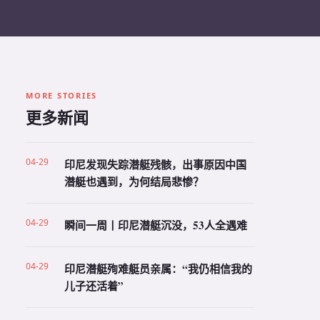
MORE STORIES
更多新闻
04-29
印尼发现失踪潜艇残骸，出事原因中国
潜艇也遇到，为何结局悲惨？
04-29
瞬间一周丨印尼潜艇沉没，53人全遇难
04-29
印尼潜艇殉难艇员亲属：“我仍相信我的
儿子还活着”