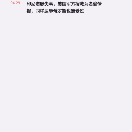
04-29
印尼潜艇失事，美国军方搜救为名偷情
报，同样屈辱俄罗斯也遭受过