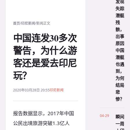
发现
失踪
潜艇
残
/
/
首页
印尼新闻
新闻正文
骸，
中国连发30多次
出事
原因
警告，为什么游
中国
潜艇
客还是爱去印尼
也遇
到，
玩？
为何
结局
2020年03月28日 20:55
印尼新闻
悲
惨？
报告数据显示，2017年中国
04-29
瞬间
公民出境旅游突破1.3亿人
一周