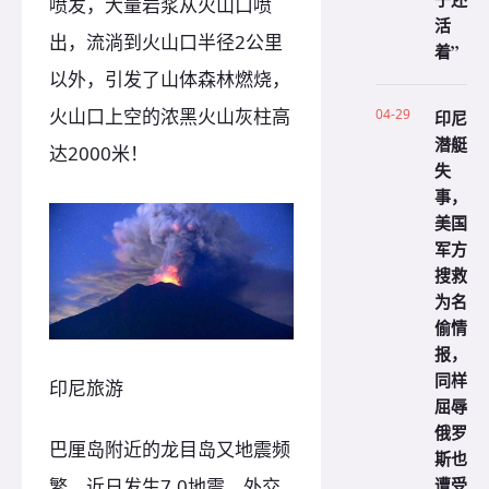
喷发，大量岩浆从火山口喷
活
出，流淌到火山口半径2公里
着”
以外，引发了山体森林燃烧，
火山口上空的浓黑火山灰柱高
04-29
印尼
潜艇
达2000米！
失
事，
美国
军方
搜救
为名
偷情
报，
同样
印尼旅游
屈辱
俄罗
巴厘岛附近的龙目岛又地震频
斯也
遭受
繁，近日发生7.0地震，外交