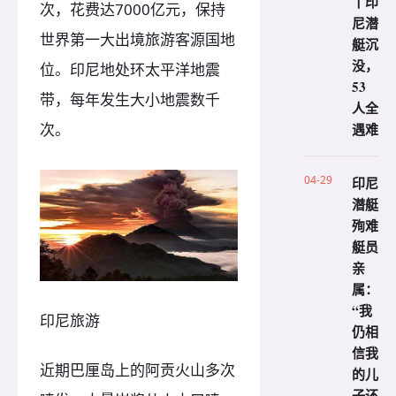
丨印
次，花费达7000亿元，保持
尼潜
世界第一大出境旅游客源国地
艇沉
没，
位。印尼地处环太平洋地震
53
带，每年发生大小地震数千
人全
次。
遇难
04-29
印尼
潜艇
殉难
艇员
亲
属：
“我
印尼旅游
仍相
信我
近期巴厘岛上的阿贡火山多次
的儿
子还