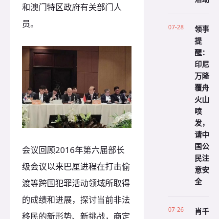
和澳门特区政府有关部门人
员。
07-28
领事
提
醒：
印尼
万隆
覆舟
火山
喷
发，
请中
国公
会议回顾2016年第六届部长
民注
级会议以来巴厘进程在打击偷
意安
全
渡等跨国犯罪活动领域所取得
的成绩和进展，探讨当前非法
07-26
肖千
移民的新形势、新挑战，商定