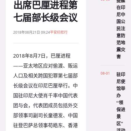
提醒
出席巴厘进程第
在印
七届部长级会议
尼中
国公
民注
2018年08月21日 09:24
平安印尼行
意防
范地
震灾
2018年8月7日，巴厘进程
害
——亚太地区应对偷渡、贩运
08-01
驻印
人口及相关跨国犯罪第七届部
尼使
长级会议在印尼巴厘举行。中
馆举
国驻印尼大使肖千率中国代表
办
“领
团与会，代表团成员包括外交
保进
部领事司副司长童德发、中国
景
区”
驻登巴萨总领事苟皓东、香港
活动