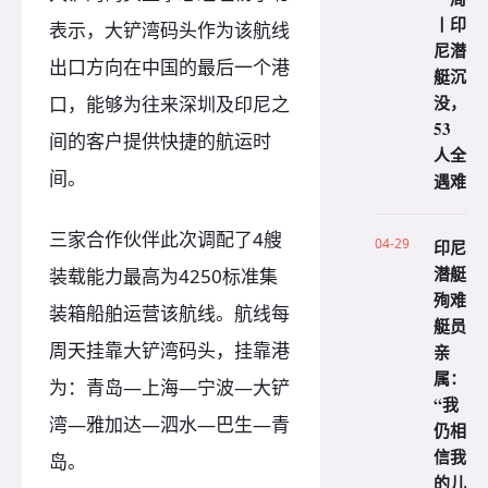
丨印
表示，大铲湾码头作为该航线
尼潜
出口方向在中国的最后一个港
艇沉
没，
口，能够为往来深圳及印尼之
53
间的客户提供快捷的航运时
人全
间。
遇难
三家合作伙伴此次调配了4艘
04-29
印尼
潜艇
装载能力最高为4250标准集
殉难
装箱船舶运营该航线。航线每
艇员
周天挂靠大铲湾码头，挂靠港
亲
属：
为：青岛—上海—宁波—大铲
“我
湾—雅加达—泗水—巴生—青
仍相
信我
岛。
的儿