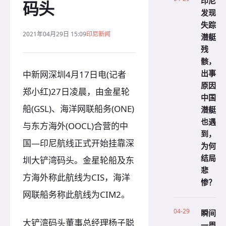
印尼
码头
发现
失踪
2021年04月29日 15:09
印尼新闻
潜艇
残
骸，
出事
中新网深圳4月17日电(记者
原因
郑小红)27日凌晨，由金星轮
中国
船(GSL)、海洋网联船务(ONE)
潜艇
也遇
与东方海外(OOCL)合营的中
到，
国—印尼航线正式开始挂靠深
为何
结局
圳大铲湾码头。金星轮船及东
悲
方海外称此航线为CIS，海洋
惨？
网联船务称此航线为CIM2。
04-29
瞬间
大铲湾码头董事总经理杨子聪
一周