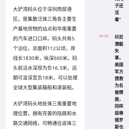
子还
大铲湾码头位于深圳西部港
活
区，是集散泛珠三角各主要生
着”
产基地货物的站点和华南重要
04-29
印尼
的汽车进口口岸。码头共有5
潜艇
个泊位，总面积112公顷，岸
失
事，
线长1830米，纵深600米。码
美国
头前沿水深现为负16.3米，远
军方
期可浚深至负18米，可以处理
搜救
为名
全球大型集装箱船和滚装船。
偷情
报，
大铲湾码头地处珠三角重要地
同样
屈辱
理位置，拥有完善的陆路和水
俄罗
路交通网络，可畅通往返珠三
斯也