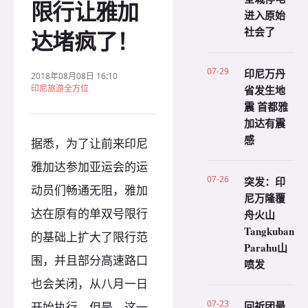
限行让雅加
进入原始
社会了
达堵疯了！
07-29
印尼万丹
2018年08月08日 16:10
印尼旅游全方位
省发生地
震 首都雅
加达有震
感
据悉，为了让前来印尼
雅加达参加亚运会的运
07-26
突发：印
动员们畅通无阻，雅加
尼万隆覆
达在原有的单双号限行
舟火山
Tangkuban
的基础上扩大了限行范
Parahu山
围，并且部分高速路口
喷发
也会关闭，从八月一日
07-23
回祈团最
开始执行，但是，这一