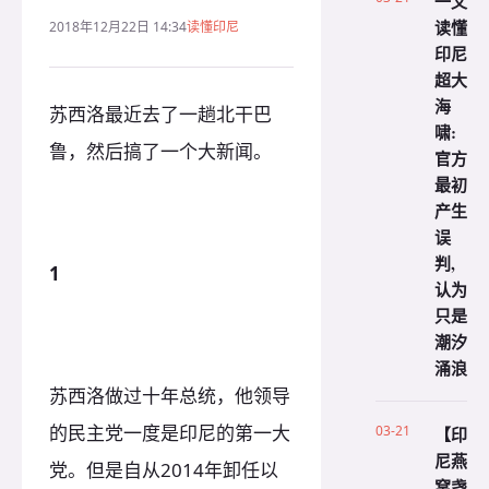
一文
读懂
2018年12月22日 14:34
读懂印尼
印尼
超大
海
苏西洛最近去了一趟北干巴
啸:
鲁，然后搞了一个大新闻。
官方
最初
产生
误
判,
1
认为
只是
潮汐
涌浪
苏西洛做过十年总统，他领导
的民主党一度是印尼的第一大
03-21
【印
尼燕
党。但是自从2014年卸任以
窝盏