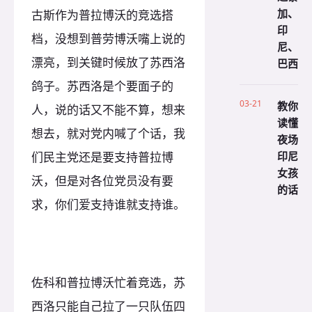
加、
古斯作为普拉博沃的竞选搭
印
档，没想到普劳博沃嘴上说的
尼、
漂亮，到关键时候放了苏西洛
巴西
鸽子。苏西洛是个要面子的
03-21
教你
人，说的话又不能不算，想来
读懂
想去，就对党内喊了个话，我
夜场
印尼
们民主党还是要支持普拉博
女孩
沃，但是对各位党员没有要
的话
求，你们爱支持谁就支持谁。
佐科和普拉博沃忙着竞选，苏
西洛只能自己拉了一只队伍四