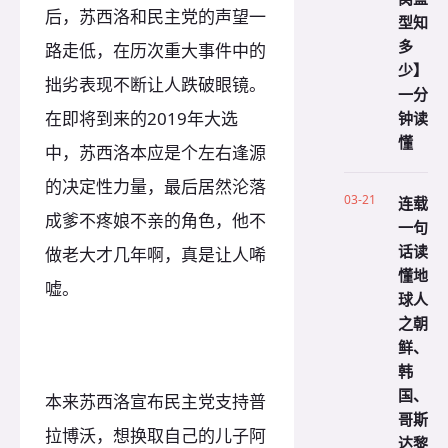
后，苏西洛和民主党的声望一
型知
多
路走低，在历次重大事件中的
少】
拙劣表现不断让人跌破眼镜。
一分
钟读
在即将到来的2019年大选
懂
中，苏西洛本应是个左右逢源
的决定性力量，最后居然沦落
03-21
连载
成爹不疼娘不亲的角色，他不
一句
话读
做老大才几年啊，真是让人唏
懂地
嘘。
球人
之朝
鲜、
韩
国、
本来苏西洛宣布民主党支持普
哥斯
拉博沃，想换取自己的儿子阿
达黎