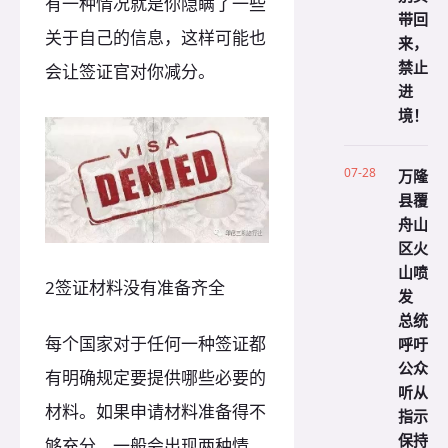
有一种情况就是你隐瞒了一些
带回
关于自己的信息，这样可能也
来，
禁止
会让签证官对你减分。
进
境！
07-28
万隆
县覆
舟山
区火
山喷
2签证材料没有准备齐全
发
总统
每个国家对于任何一种签证都
呼吁
公众
有明确规定要提供哪些必要的
听从
材料。如果申请材料准备得不
指示
保持
够充分，一般会出现两种情