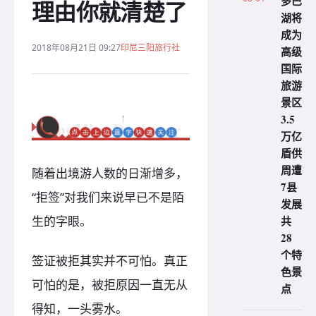
多巴
理由你就清楚了
湖将
成为
2018年08月21日 09:27
印尼三阳旅行社
高级
国际
旅游
景区
3.5
万亿
盾供
周遭
随着出境游人数的日渐增多，
7县
“拒签”对我们来说早已不是陌
发展
生的字眼。
共
28
个特
签证被拒其实并不可怕。真正
色景
可怕的是，被拒原因一直无从
点
得知，一头雾水。