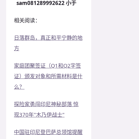
sam081289992622 小于
相关阅读：
日落群岛，真正和平宁静的地
方
家庭团聚签证（Q1和Q2字签
证）颁发对象和所需材料是什
么？
探险家勇闯印尼神秘部落 惊
现370年"木乃伊战士"
中国驻印尼登巴萨总领馆提醒