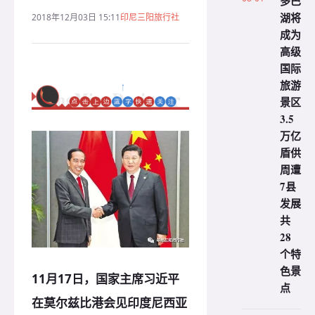
多巴
湖将
2018年12月03日 15:11
印尼三阳旅行社
成为
高级
国际
旅游
景区
3.5
万亿
盾供
周遭
7县
发展
共
28
个特
色景
11月17日，国家主席习近平
点
在莫尔兹比港会见印度尼西亚