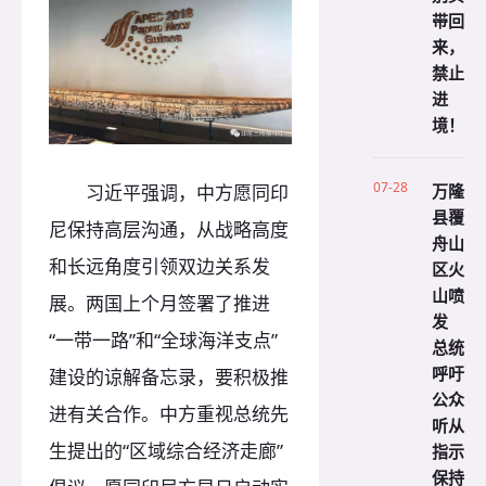
带回
来，
禁止
进
境！
07-28
万隆
习近平强调，中方愿同印
县覆
尼保持高层沟通，从战略高度
舟山
和长远角度引领双边关系发
区火
山喷
展。两国上个月签署了推进
发
“一带一路”和“全球海洋支点”
总统
呼吁
建设的谅解备忘录，要积极推
公众
进有关合作。中方重视总统先
听从
生提出的“区域综合经济走廊”
指示
保持