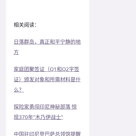
相关阅读：
日落群岛，真正和平宁静的地
方
家庭团聚签证（Q1和Q2字签
证）颁发对象和所需材料是什
么？
探险家勇闯印尼神秘部落 惊
现370年"木乃伊战士"
中国驻印尼登巴萨总领馆提醒