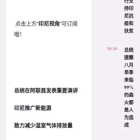
行支
持印
尼抗
疫和
点击上方“
印尼视角
”可订阅
扶贫
哦！
06-26
总统
提醒
八月
旱季
来临
99%
总统在阿联酋发表重要演讲
的森
火都
印尼推广新能源
是人
为造
成
致力减少温室气体排放量