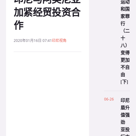
运动
加紧经贸投资合
和国
家罪
作
行
（二
十
2020年01月16日 07:41
印尼视角
八）
变得
更加
不自
由
[下]
06-26
印尼
盾升
值强
劲
亚投