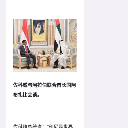
佐科威与阿拉伯联合酋长国阿
布扎比会谈。
佐科维总统说：“印尼是世界