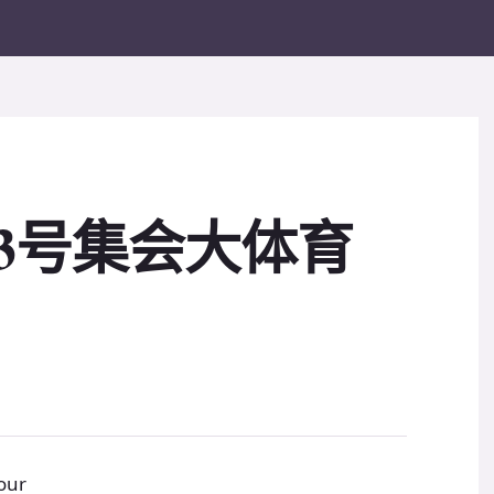
3号集会大体育
ur