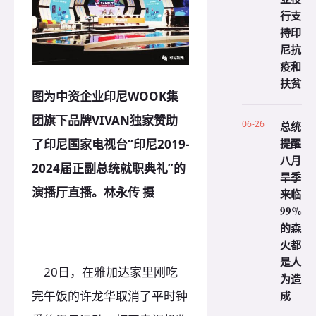
行支
持印
尼抗
疫和
扶贫
图为中资企业印尼WOOK集
团旗下品牌VIVAN独家赞助
06-26
总统
提醒
了印尼国家电视台“印尼2019-
八月
2024届正副总统就职典礼”的
旱季
演播厅直播。林永传 摄
来临
99%
的森
火都
是人
20日，在雅加达家里刚吃
为造
完午饭的许龙华取消了平时钟
成