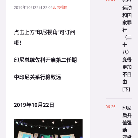
9·30
运动
2019年10月22日 22:05
印尼视角
和国
家罪
行
点击上方“
印尼视角
”可订阅
（二
哦！
十
八）
变得
印尼总统佐科开启第二任期
更加
不自
中印尼关系行稳致远
由
[下]
2019年10月22日
06-26
印尼
盾升
值强
劲
亚投