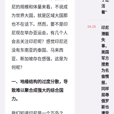
活
尼的规模和体量来看，不说成
着”
为世界大国，就是区域大国那
也不在话下。然而，要不是印
04-29
印尼
尼现在举办亚运会，有几个人
潜艇
失
会去关注印尼呢？感觉印尼还
事，
没有东南亚的泰国、马来西
美国
军方
亚、新加坡存在感强，这是为
搜救
何呢？
为名
偷情
一、地缘结构的过度分散，导
报，
同样
致难以聚合成强大的综合国
屈辱
力。
俄罗
斯也
遭受
我们知道印尼是一个万岛之