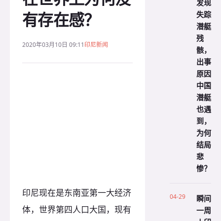
发现
有存在感？
失踪
潜艇
残
2020年03月10日 09:11
印尼新闻
骸，
出事
原因
中国
潜艇
也遇
到，
为何
结局
悲
惨？
印尼现在是东南亚第一大经济
04-29
瞬间
体，世界第四人口大国，现有
一周