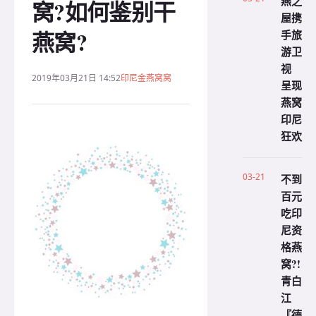
燕之
窝?如何鉴别干
屋携
燕窝?
手旅
游卫
视
2019年03月21日 14:52
印尼金燕窝窝
呈现
燕窝
印尼
狂欢
03-21
不到
百元
吃印
尼资
格燕
窝?!
青白
江
『德