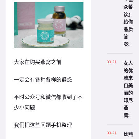
众餐
饮』
给你
品质
答
案!
大家在购买燕窝之前
03-21
女人
的优
雅来
一定会有各种各样的疑惑
自美
丽的
平时公众号和微信都收到了不
印尼
少小问题
燕
窝!
我们把这些问题手机整理
03-21
比燕