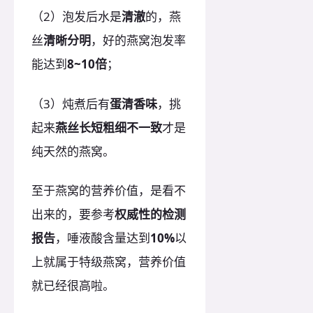
（2）泡发后水是
清澈
的，燕
丝
清晰分明
，好的燕窝泡发率
能达到
8~10倍
；
（3）炖煮后有
蛋清香味
，挑
起来
燕丝长短粗细不一致
才是
纯天然的燕窝。
至于燕窝的营养价值，是看不
出来的，要参考
权威性的检测
报告
，唾液酸含量达到
10%
以
上就属于特级燕窝，营养价值
就已经很高啦。