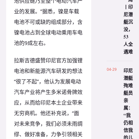
池供应链乃至整个电动汽车产
丨印
业的发展。”据悉，镍是车载
尼潜
艇沉
电池不可或缺的组成部分，含
没，
镍电池占到全球电动乘用车电
53
池的9成左右。
人全
遇难
拉斯吉德盛赞印尼官方加强锂
04-29
印尼
电池和新能源汽车研发的想法
潜艇
“很了不起”，他认为发展电动
殉难
汽车产业将产生多米诺骨牌效
艇员
亲
应，从而给印尼本土企业带来
属：
无穷商机。他还补充说，“面
“我
仍相
对未来竞争，我们必须未雨绸
信我
缪、做好准备，力争引领相关
的儿