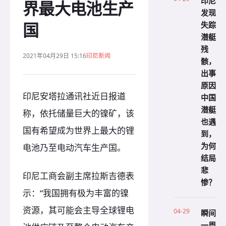
印尼
界最大电池生产
发现
国
失踪
潜艇
残
2021年04月29日 15:16
印尼新闻
骸，
出事
原因
印尼安塔拉通讯社近日报道
中国
潜艇
称，依托储量巨大的镍矿，该
也遇
国有希望成为世界上最大的锂
到，
为何
电池乃至电动汽车生产国。
结局
悲
印尼工商会副主席拉斯吉德表
惨？
示：“我国拥有极为丰富的镍
资源，其可能会主导全球锂电
04-29
瞬间
一周