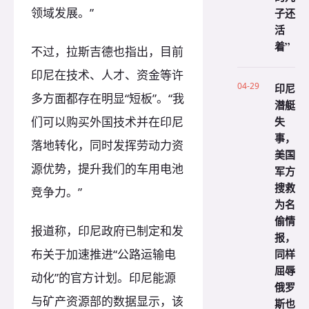
领域发展。”
子还
活
着”
不过，拉斯吉德也指出，目前
印尼在技术、人才、资金等许
04-29
印尼
多方面都存在明显“短板”。“我
潜艇
失
们可以购买外国技术并在印尼
事，
落地转化，同时发挥劳动力资
美国
源优势，提升我们的车用电池
军方
搜救
竞争力。”
为名
偷情
报道称，印尼政府已制定和发
报，
同样
布关于加速推进“公路运输电
屈辱
动化”的官方计划。印尼能源
俄罗
与矿产资源部的数据显示，该
斯也