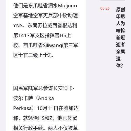
他们是东爪哇省泗水Muljono
06-26
原创
空军基地空军宪兵部中尉助理
印尼
人为
YNS、东南苏拉威西省根达利
啥抢
第1417军支区指挥官HS上
新冠
逝者
校、西爪哇省Siliwangi第三军
亲属
区士官二级上士Z。
遗
体？
国民军陆军总参谋长安迪卡•
波尔卡萨（Andika
Perkasa）10月11日在雅加达
称，就惩治HS和Z，他已签署
相关行政手续。两人不仅被革