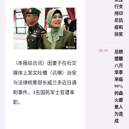
行支
持印
尼抗
疫和
扶贫
06-26
总统
提醒
（本报综合讯）因妻子在社交
八月
旱季
媒体上发文吐槽（讥嘲）治安
来临
与法律统筹部长威兰多近日遇
99%
刺事件，3名国民军士官遭革
的森
火都
职。
是人
为造
成