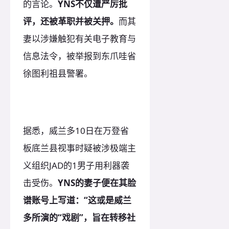
的言论。
YNS不仅遭严厉批
评，还被革职并被关押。
而其
妻以涉嫌触犯有关电子教育与
信息法令，被举报到东爪哇省
徐图利祖县警署。
据悉，威兰多10日在万登省
板底兰县视事时疑被涉极端主
义组织JAD的1男子用利器袭
击受伤。
YNS的妻子便在其脸
谱账号上写道：“这或是威兰
多所演的“戏剧”，旨在转移社