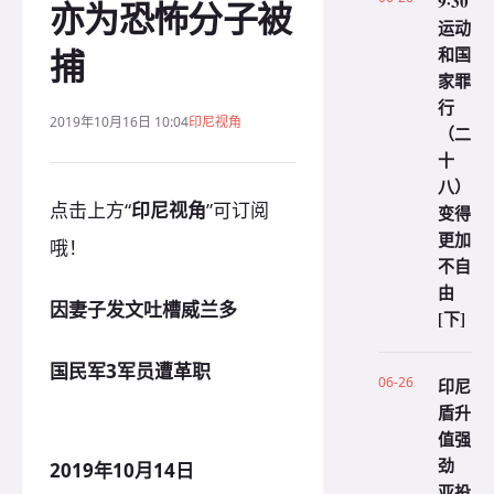
9·30
亦为恐怖分子被
运动
捕
和国
家罪
行
2019年10月16日 10:04
印尼视角
（二
十
八）
点击上方“
印尼视角
”可订阅
变得
更加
哦！
不自
由
因妻子发文吐槽威兰多
[下]
国民军3军员遭革职
06-26
印尼
盾升
值强
劲
2019年10月14日
亚投