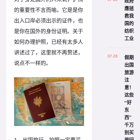
政府
應拯
的重要性不言而喻。它是是你
救我
出入口岸必须出示的证件，也
国的
纺织
是你在国外的身份证明。关于
工业
如何办理护照，已经有太多人
讲述过了，这里就不再赘述，
07-28
假期
说点不一样的。
出国
旅游
注
意！
这些
“好
东
西”
千万
别买
带回
1，出国旅行，护照一定要妥