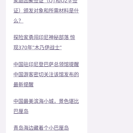
家庭团聚签证（Q1和Q2字签
证）颁发对象和所需材料是什
么？
探险家勇闯印尼神秘部落 惊
现370年"木乃伊战士"
中国驻印尼登巴萨总领馆提醒
中国游客密切关注该馆发布的
最新提醒
中国最美滨海小城，景色堪比
巴厘岛
青岛海边藏着个小巴厘岛