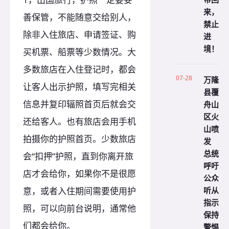
来，
善保管，不能随意交给别人，
禁止
除非入住旅店、申请签证、购
进
境！
买机票、船票等少数情况。大
多数旅店在入住登记时，都会
07-28
万隆
让客人出示护照，填写完相关
县覆
信息并复印辐照首页后就会交
舟山
区火
还给客人。也有旅店会用手机
山喷
拍摄你的护照首页。少数旅店
发
总统
会“扣押”护照，直到你离开旅
呼吁
店才会给你，如果你不是很愿
公众
听从
意，或者入住期间需要使用护
指示
照，可以向前台说明，通常他
保持
们都会给你。
警惕