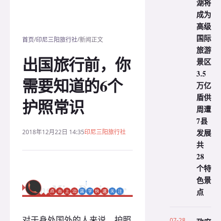
湖将
成为
高级
国际
/
/
首页
印尼三阳旅行社
新闻正文
旅游
出国旅行前，你
景区
3.5
需要知道的6个
万亿
盾供
护照常识
周遭
7县
发展
2018年12月22日 14:35
印尼三阳旅行社
共
28
个特
色景
点
对于身处国外的人来说，护照
07-28