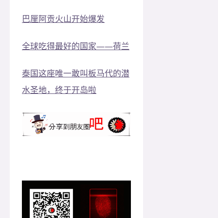
巴厘阿贡火山开始爆发
全球吃得最好的国家——荷兰
泰国这座唯一敢叫板马代的潜
水圣地，终于开岛啦