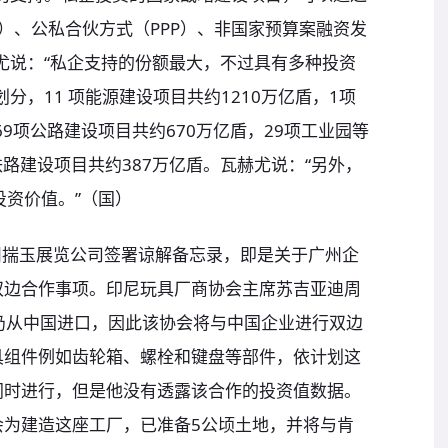
U）、公私合伙方式（PPP）、非国家预算案融资发
赫尤说：“私企支持的份额最大，不过具有多种投资
分，11 项能源建设项目共约1210万亿盾，1项
69项公路建设项目共约670万亿盾，29项工业园等
铁路建设项目共约387万亿盾。瓦赫尤说：“另外，
投资价值。”（国）
州揣玉展览公司签署谅解备忘录，即是关于广州企
双边合作事项。印尼玩具厂商协会主席苏吉亚迪周
具仍从中国进口，因此该协会将与中国企业进行双边
具组件例如齿轮箱、螺栓和键盘等部件，依计划这
同时进行，但是他没有透露该合作的投资值数据。
会为建造这座工厂，已准备5公顷土地，并将与肯