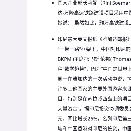
国营企业部长莉妮（Rini Soem
达-万隆高速铁路建设项目采用中
她说：“虽然如此，雅万高铁建设
印尼最大英文报纸《雅加达邮报
“一带一路”框架下，中国对印尼
BKPM )主席托马斯·伦邦( Tho
种“数学趋势”，因为“中国是世
周一在雅加达的一次活动中说，“
许多其他国家的主要外国游客来源
目，特别是在苏拉威西岛上的项目
大量资金”。据印尼投资协调委员会
元，同比增长26%，名列印尼第
坡和中国香港对印尼的投资，中