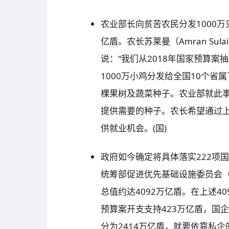
农业部长向贫苦农民分发1000
亿盾。农长苏莱曼（Amran Sula
说：“我们从2018年国家预算案
1000万小鸡分发给全国10个省
棵果树及蔬菜种子。农业部就此事
提供需要的种子。农长希望通过
供就业机会。(国)
政府如今确定将具体落实222项
统筹部促进优先基础设施委员会（
总值约达4092万亿盾。在上述4
预算案开支支持423万亿盾，国
分为2414万亿盾，就要依靠私