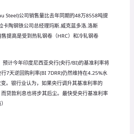
u Steel)公司销售量比去年同期的48万8558吨提
。克拉卡陶钢铁公司总经理玛斯.威克蓝多洛.洛斯
s）称，销售提高是受到热轧钢卷（HRC）和冷轧钢卷
）
预测，预计今年印度尼西亚央行(央行/BI)的基准利率将
天逆回购利率(BI 7DRR)仍然维持在4.25%水
有改变。银行业认为，如果央行调升其基准利率的
，而贷款利息也将步其后尘。最快受央行基准利率
商）