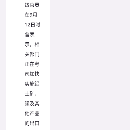
级官员
在9月
12日时
曾表
示，相
关部门
正在考
虑加快
实施铝
土矿、
锡及其
他产品
的出口