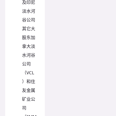
及印尼
淡水河
谷公司
其它大
股东加
拿大淡
水河谷
公司
（VCL
）和住
友金属
矿业公
司