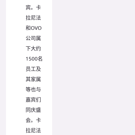
宾。卡
拉尼法
和OVO
公司属
下大约
1500名
员工及
其家属
等也与
嘉宾们
同庆盛
会。卡
拉尼法