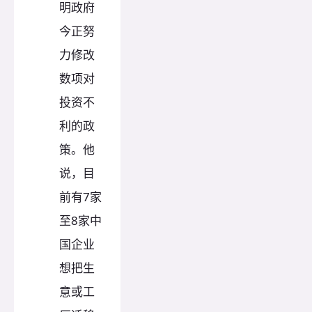
明政府
今正努
力修改
数项对
投资不
利的政
策。他
说，目
前有7家
至8家中
国企业
想把生
意或工