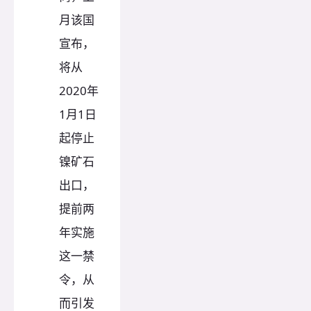
月该国
宣布，
将从
2020年
1月1日
起停止
镍矿石
出口，
提前两
年实施
这一禁
令，从
而引发