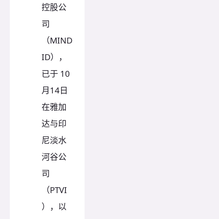
控股公
司
（MIND
ID），
已于 10
月14日
在雅加
达与印
尼淡水
河谷公
司
（PTVI
），以