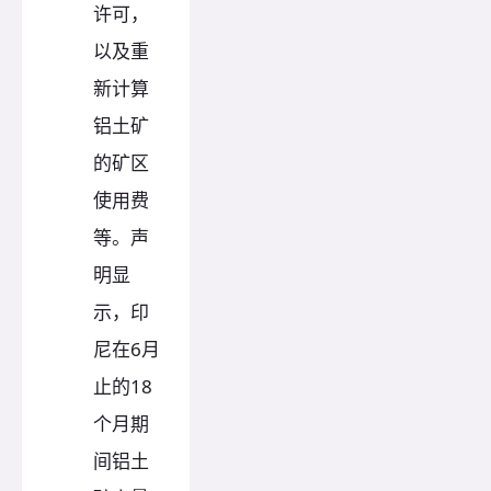
许可，
以及重
新计算
铝土矿
的矿区
使用费
等。声
明显
示，印
尼在6月
止的18
个月期
间铝土