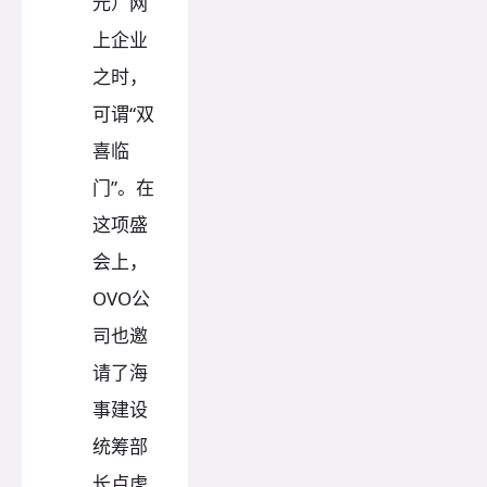
元）网
上企业
之时，
可谓“双
喜临
门”。在
这项盛
会上，
OVO公
司也邀
请了海
事建设
统筹部
长卢虎