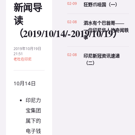
新闻导
02-09
狂野爪哇国（一）
读
02-08
泗水有个巴翁哥——
（2019/10/14/-2019/10/19）
一位印尼华人的奇闻轶
事
2019年10月19日
21:51
02-08
印尼新冠资讯速递
老杜在印尼
（二）
10月14日
印尼力
宝集团
属下的
电子钱