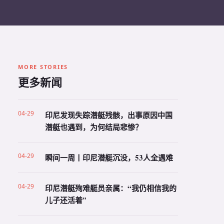
MORE STORIES
更多新闻
04-29
印尼发现失踪潜艇残骸，出事原因中国
潜艇也遇到，为何结局悲惨？
04-29
瞬间一周丨印尼潜艇沉没，53人全遇难
04-29
印尼潜艇殉难艇员亲属：“我仍相信我的
儿子还活着”