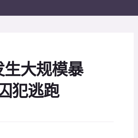
发生大规模暴
名囚犯逃跑