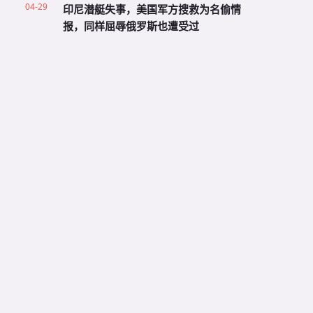
04-29
印尼潜艇失事，美国军方搜救为名偷情
报，同样屈辱俄罗斯也遭受过