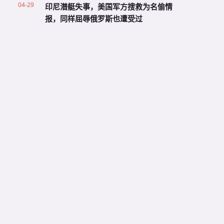
04-29
印尼潜艇失事，美国军方搜救为名偷情
报，同样屈辱俄罗斯也遭受过