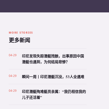
MORE STORIES
更多新闻
04-29
印尼发现失踪潜艇残骸，出事原因中国
潜艇也遇到，为何结局悲惨？
04-29
瞬间一周丨印尼潜艇沉没，53人全遇难
04-29
印尼潜艇殉难艇员亲属：“我仍相信我的
儿子还活着”