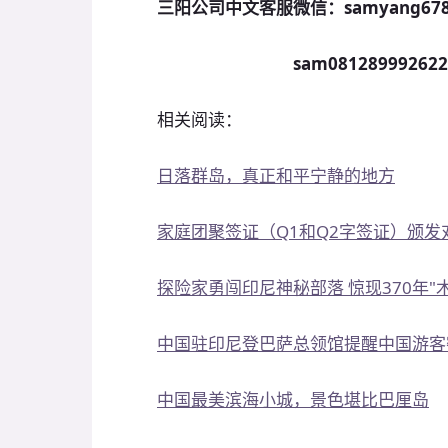
三阳公司中文客服微信：samyang678
sam08128999262
相关阅读：
日落群岛，真正和平宁静的地方
家庭团聚签证（Q1和Q2字签证）颁
探险家勇闯印尼神秘部落 惊现370年"
中国驻印尼登巴萨总领馆提醒中国游客
中国最美滨海小城，景色堪比巴厘岛