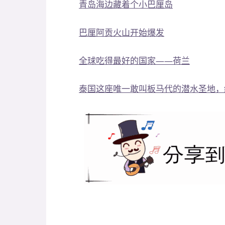
青岛海边藏着个小巴厘岛
巴厘阿贡火山开始爆发
全球吃得最好的国家——荷兰
泰国这座唯一敢叫板马代的潜水圣地，