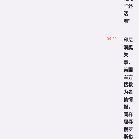
子还
活
着”
04-29
印尼
潜艇
失
事，
美国
军方
搜救
为名
偷情
报，
同样
屈辱
俄罗
斯也