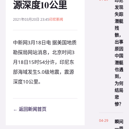
印尼
源深度10公里
发现
失踪
2021年03月20日 23:45
印尼新闻
潜艇
残
骸，
出事
中新网3月18日电 据美国地质
原因
勘探局网站消息，北京时间3
中国
月18日15时54分许，印尼东
潜艇
也遇
部海域发生5.0级地震，震源
到，
深度10公里。
为何
结局
悲
惨？
← 返回新闻首页
04-29
瞬间
一周