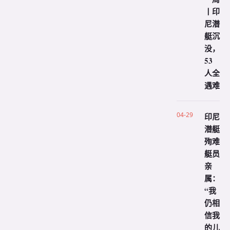
丨印
尼潜
艇沉
没，
53
人全
遇难
04-29
印尼
潜艇
殉难
艇员
亲
属：
“我
仍相
信我
的儿