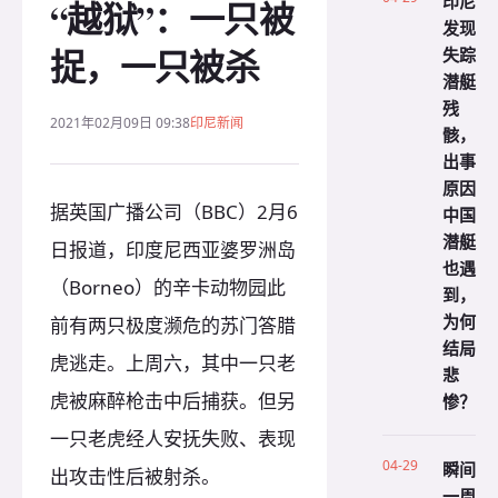
印尼
“越狱”：一只被
发现
捉，一只被杀
失踪
潜艇
残
2021年02月09日 09:38
印尼新闻
骸，
出事
原因
据英国广播公司（BBC）2月6
中国
潜艇
日报道，印度尼西亚婆罗洲岛
也遇
（Borneo）的辛卡动物园此
到，
为何
前有两只极度濒危的苏门答腊
结局
虎逃走。上周六，其中一只老
悲
虎被麻醉枪击中后捕获。但另
惨？
一只老虎经人安抚失败、表现
04-29
瞬间
出攻击性后被射杀。
一周