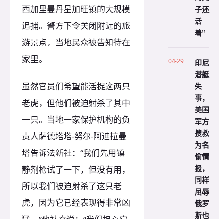
西加里曼丹星加旺镇的大规模
子还
活
追捕。警方下令关闭附近的旅
着”
游景点，当地民众被告知待在
家里。
04-29
印尼
潜艇
失
虽然官员们希望能活捉这两只
事，
老虎，但他们被迫射杀了其中
美国
一只。当地一家保护机构的负
军方
搜救
责人萨德塔塔-努尔-阿迪拉曼
为名
塔告诉法新社：“我们先用镇
偷情
报，
静剂枪试了一下，但没有用，
同样
所以我们被迫射杀了这只老
屈辱
虎，因为它已经表现得非常凶
俄罗
斯也