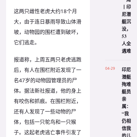
丨印
这两只雌性老虎大约18个月
尼潜
艇沉
大，由于连日暴雨导致山体滑
没，
坡，动物园的围栏遭到破坏，
53
它们逃走。
人全
遇难
报道称，上周五两只老虎逃跑
04-29
印尼
后，有人在围栏附近发现了一
潜艇
名47岁的动物园管理员的尸
殉难
体。据法新社报道，他的身上
艇员
亲
有咬伤和抓痕。在围栏附近，
属：
还有人发现了一些动物的尸
“我
仍相
体，包括一只鸵鸟和一只猴
信我
子。这起老虎逃亡事件引发了
的儿