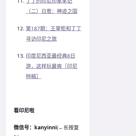
丁丁的印尼印象笔记
（二）日惹：神迹之国
第187期：王掌柜和丁丁
寻访印尼之旅
印度尼西亚最经典8日
游，这样玩最爽［印尼
特稿］
看印尼啦
微信号：kanyinni
(←长按复