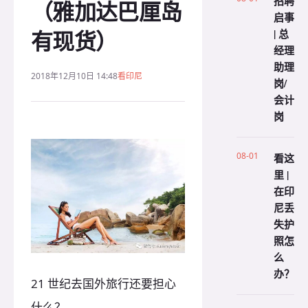
招聘
（雅加达巴厘岛
启事
有现货）
| 总
经理
助理
2018年12月10日 14:48
看印尼
岗/
会计
岗
08-01
看这
里 |
在印
尼丢
失护
照怎
么
办？
21 世纪去国外旅行还要担心
什么？