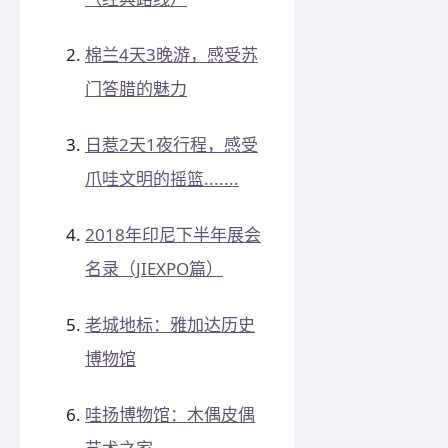
棉兰4天3晚游，感受苏
门答腊的魅力
日惹2天1夜行程，感受
爪哇文明的摇篮.......
2018年印尼下半年展会
名录（JIEXPO篇）
老城地标：雅加达历史
博物馆
哇扬博物馆：木偶皮偶