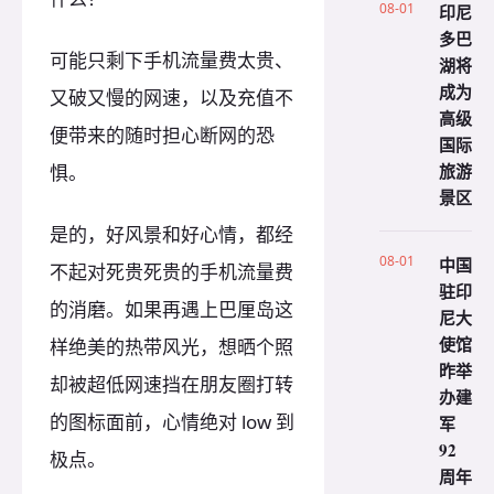
08-01
印尼
多巴
可能只剩下手机流量费太贵、
湖将
成为
又破又慢的网速，以及充值不
高级
便带来的随时担心断网的恐
国际
旅游
惧。
景区
是的，好风景和好心情，都经
08-01
中国
不起对死贵死贵的手机流量费
驻印
的消磨。如果再遇上巴厘岛这
尼大
使馆
样绝美的热带风光，想晒个照
昨举
却被超低网速挡在朋友圈打转
办建
的图标面前，心情绝对 low 到
军
92
极点。
周年