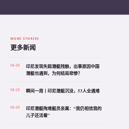
MORE STORIES
更多新闻
04-29
印尼发现失踪潜艇残骸，出事原因中国
潜艇也遇到，为何结局悲惨？
04-29
瞬间一周丨印尼潜艇沉没，53人全遇难
04-29
印尼潜艇殉难艇员亲属：“我仍相信我的
儿子还活着”