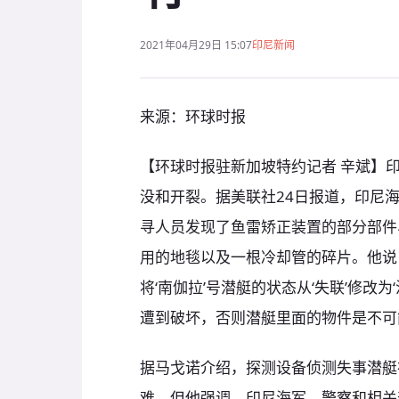
2021年04月29日 15:07
印尼新闻
来源：环球时报
【环球时报驻新加坡特约记者 辛斌】
没和开裂。据美联社24日报道，印尼
寻人员发现了鱼雷矫正装置的部分部件
用的地毯以及一根冷却管的碎片。他说
将‘南伽拉’号潜艇的状态从‘失联’修改
遭到破坏，否则潜艇里面的物件是不可
据马戈诺介绍，探测设备侦测失事潜艇
难，但他强调，印尼海军、警察和相关