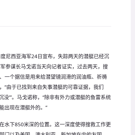
印度尼西亚海军24日宣布，失踪两天的潜艇已经沉
海军参谋长马戈诺当天向记者证实，过去两天，搜
、一个据信是用来给潜望镜润滑的润油瓶、祈祷
，“由于已找到来自失事潜艇的可靠证据，我们
为‘沉没’”。马戈诺称，“除非有外力或潜艇的鱼雷系统
能出现在潜艇外的。”
在水下850米深的位置。这一深度使得搜救工作更
部门以及美国、澳大利亚、新加坡在内的友国，