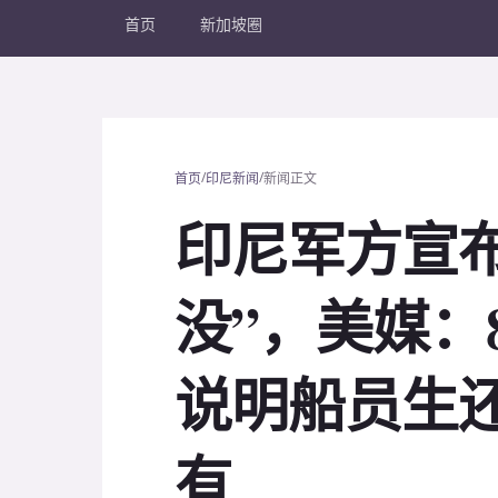
首页
新加坡圈
/
/
首页
印尼新闻
新闻正文
印尼军方宣
没”，美媒：
说明船员生
有