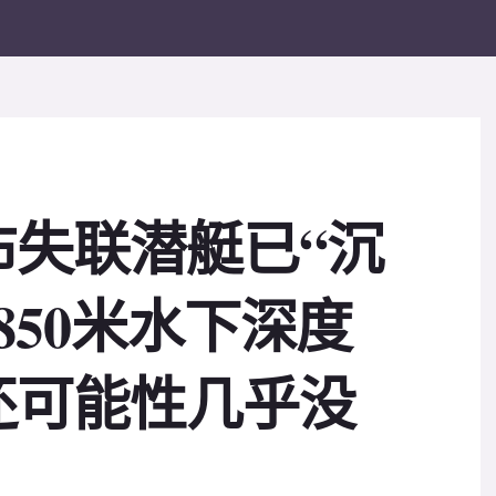
布失联潜艇已“沉
850米水下深度
还可能性几乎没