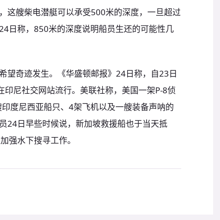
，这艘柴电潜艇可以承受500米的深度，一旦超过
4日称，850米的深度说明船员生还的可能性几
希望奇迹发生。《华盛顿邮报》24日称，自23日
在印尼社交网站流行。美联社称，美国一架P-8侦
艘印度尼西亚船只、4架飞机以及一艘装备声呐的
员24日早些时候说，新加坡救援船也于当天抵
以加强水下搜寻工作。