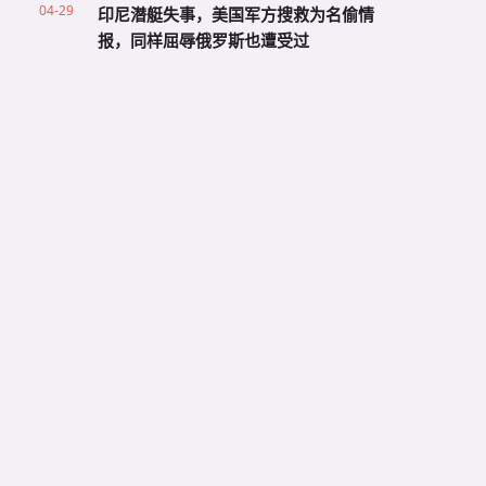
04-29
印尼潜艇失事，美国军方搜救为名偷情
报，同样屈辱俄罗斯也遭受过