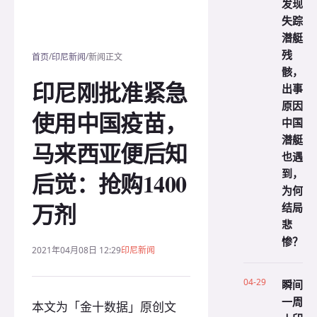
发现
失踪
潜艇
残
/
/
首页
印尼新闻
新闻正文
骸，
印尼刚批准紧急
出事
原因
使用中国疫苗，
中国
潜艇
马来西亚便后知
也遇
到，
后觉：抢购1400
为何
万剂
结局
悲
惨？
2021年04月08日 12:29
印尼新闻
04-29
瞬间
一周
本文为「金十数据」原创文