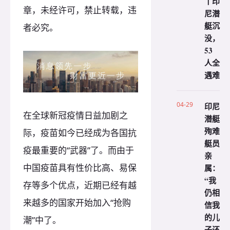
丨印
章，未经许可，禁止转载，违
尼潜
艇沉
者必究。
没，
53
人全
遇难
04-29
印尼
在全球新冠疫情日益加剧之
潜艇
殉难
际，疫苗如今已经成为各国抗
艇员
疫最重要的“武器”了。而由于
亲
中国疫苗具有性价比高、易保
属：
“我
存等多个优点，近期已经有越
仍相
来越多的国家开始加入“抢购
信我
的儿
潮”中了。
子还