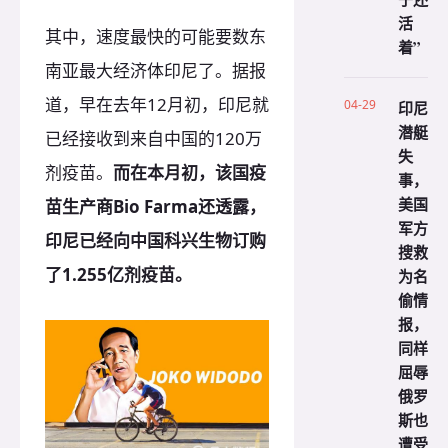
活
其中，速度最快的可能要数东
着”
南亚最大经济体印尼了。据报
道，早在去年12月初，印尼就
04-29
印尼
潜艇
已经接收到来自中国的120万
失
剂疫苗。
而在本月初，该国疫
事，
美国
苗生产商Bio Farma还透露，
军方
印尼已经向中国科兴生物订购
搜救
了1.255亿剂疫苗。
为名
偷情
报，
同样
屈辱
俄罗
斯也
遭受