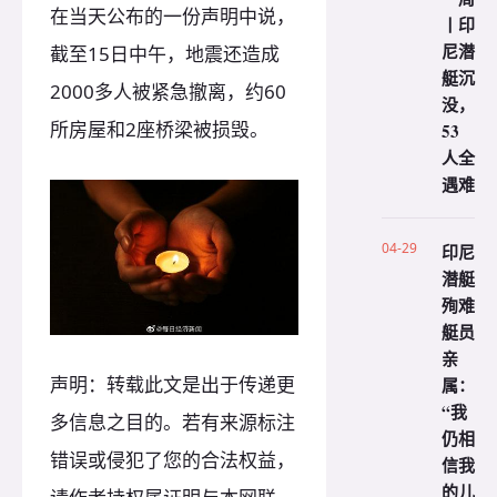
在当天公布的一份声明中说，
丨印
尼潜
截至15日中午，地震还造成
艇沉
2000多人被紧急撤离，约60
没，
所房屋和2座桥梁被损毁。
53
人全
遇难
04-29
印尼
潜艇
殉难
艇员
亲
声明：转载此文是出于传递更
属：
“我
多信息之目的。若有来源标注
仍相
错误或侵犯了您的合法权益，
信我
的儿