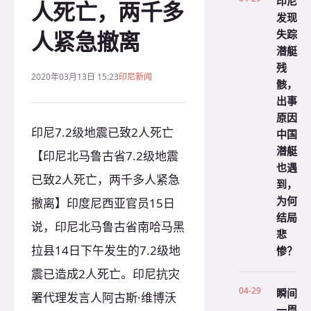
印尼
人死亡，两千多
发现
人紧急撤离
失踪
潜艇
残
2020年03月13日 15:23
印尼新闻
骸，
出事
原因
印尼7.2级地震已致2人死亡
中国
潜艇
【印尼北马鲁古省7.2级地震
也遇
已致2人死亡，两千多人紧急
到，
为何
撤离】印度尼西亚官员15日
结局
说，印尼北马鲁古省南哈马黑
悲
拉县14日下午发生的7.2级地
惨？
震已造成2人死亡。印尼抗灾
04-29
瞬间
署代理发言人阿古斯·维博沃
一周