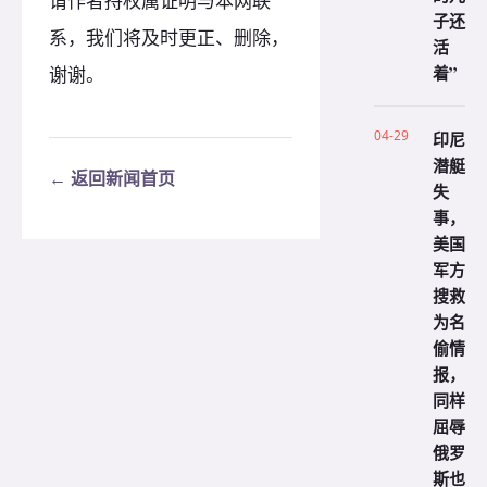
请作者持权属证明与本网联
子还
系，我们将及时更正、删除，
活
着”
谢谢。
04-29
印尼
潜艇
← 返回新闻首页
失
事，
美国
军方
搜救
为名
偷情
报，
同样
屈辱
俄罗
斯也